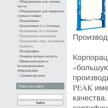
-
Оборудование для замены
масла
-
Оборудование для покраски,
сушки и мойки
-
Подъёмники
-
Подъёмники 2-х стоечные
-
Подъёмники 4-х стоечные
Произво
-
Подъёмники ножничные
-
Подъемники спец. назначения
-
Траверсы
-
Полиграфия
Корпорац
-
Рециркуляторы воздуха
-
Шиномонтажное и
«большую
балансировочное
оборудование
производ
-
Специнструмент
PEAK име
Поиск по сайту
качества
сертифиц