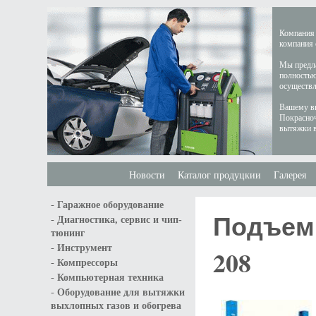
Компания 
компания 
Мы предла
полностью
осуществл
Вашему вн
Покрасноч
вытяжки в
Новости
Каталог продуцкии
Галерея
-
Гаражное оборудование
Подъемн
-
Диагностика, сервис и чип-
тюнинг
-
Инструмент
208
-
Компрессоры
-
Компьютерная техника
-
Оборудование для вытяжки
выхлопных газов и обогрева