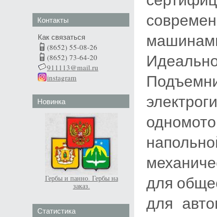
соврем
Контакты
машинами
Как связаться
(8652) 55-08-26
Идеально
(8652) 73-64-20
911113@mail.ru
Подъемни
instagram
электрог
Новинка
одномото
напольно
механиче
для обще
Гербы и панно. Гербы на
заказ.
для автом
Статистика