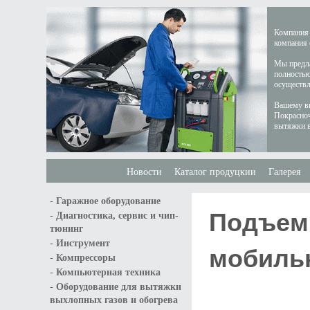
Компания 
компания 
Мы предла
полностью
осуществл
Вашему вн
Покрасноч
вытяжки в
Новости
Каталог продуцкии
Галерея
-
Гаражное оборудование
Подъемн
-
Диагностика, сервис и чип-
тюнинг
-
Инструмент
мобиль
-
Компрессоры
-
Компьютерная техника
-
Оборудование для вытяжки
выхлопных газов и обогрева