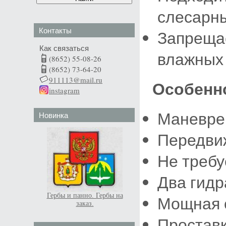
слесарны
Контакты
Запрещае
Как связаться
влажных
(8652) 55-08-26
(8652) 73-64-20
911113@mail.ru
Особенн
instagram
Маневре
Новинка
Передви
Не требу
Два гидр
Гербы и панно. Гербы на
Мощная 
заказ.
Проставк