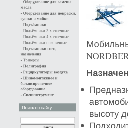
-
Оборудование для замены
масла
-
Оборудование для покраски,
сушки и мойки
-
Подъёмники
-
Подъёмники 2-х стоечные
-
Подъёмники 4-х стоечные
Мобильны
-
Подъёмники ножничные
-
Подъемники спец.
NORDBER
назначения
-
Траверсы
-
Полиграфия
Назначен
-
Рециркуляторы воздуха
-
Шиномонтажное и
балансировочное
Предназ
оборудование
-
Специнструмент
автомоби
Поиск по сайту
высоту д
Подходи