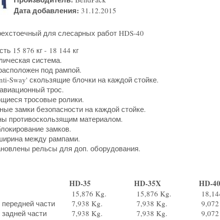
Дата добавления:
31.12.2015
ехстоечный для слесарных работ HDS-40
ь 15 876 кг - 18 144 кг
ическая система.
асположен под рампой.
i-Sway' скользящие блочки на каждой стойке.
виационный трос.
иеся тросовые ролики.
е замки безопасности на каждой стойке.
 противоскользящим материалом.
локирование замков.
ирина между рампами.
новлены рельсы для доп. оборудования.
HD-35
HD-35X
HD-4
15,876 Kg.
15,876 Kg.
18,14
 передней части
7,938 Kg.
7,938 Kg.
9,072
 задней части
7,938 Kg.
7,938 Kg.
9,072