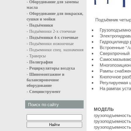
-
Оборудование для замены
масла
-
Оборудование для покраски,
Подъёмник четыр
сушки и мойки
-
Подъёмники
Грузоподъемност
-
Подъёмники 2-х стоечные
Электрогидравл
-
Подъёмники 4-х стоечные
Гидроцилиндр р
-
Подъёмники ножничные
Встроенные "Ant
-
Подъемники спец. назначения
Сверхпрочный а
-
Траверсы
Самосмазывающ
-
Полиграфия
Многопозиционны
-
Рециркуляторы воздуха
Рампы снабжены
-
Шиномонтажное и
Кнопочное разб
балансировочное
Регулируемая ш
оборудование
На рампах уста
-
Специнструмент
Поиск по сайту
МОДЕЛЬ
грузоподъемность
грузоподъемность
грузоподъемность