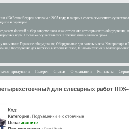
ия «ЮгРегионРесурс» основана в 2005 году, и за время своего семилетнего существов
щиков и партнёров.
длагаем богатый выбор современного и качественного автосервисного оборудования, 
ародных норм. Поставка осуществляется в течение минимального срока.
у вниманию: Гаражное оборудование, Оборудование для замены масла, Компрессора и 
обиля, Оборудование для вытяжки выхлопных газов, Шиномонтажное и балансировочно
талог продуцкии
Галерея
Статьи
О компании
Контакты
Серви
етырехстоечный для слесарных работ HDS-
Код:
Категория:
Подъёмники 4-х стоечные
Цена:
звоните
Производитель:
BendPack