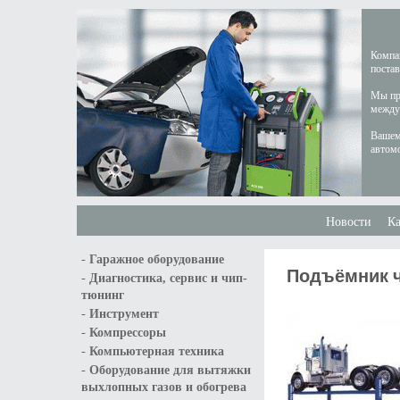
Компан
постав
Мы пре
междун
Вашем
автом
Новости
Ка
-
Гаражное оборудование
Подъёмник ч
-
Диагностика, сервис и чип-
тюнинг
-
Инструмент
-
Компрессоры
-
Компьютерная техника
-
Оборудование для вытяжки
выхлопных газов и обогрева