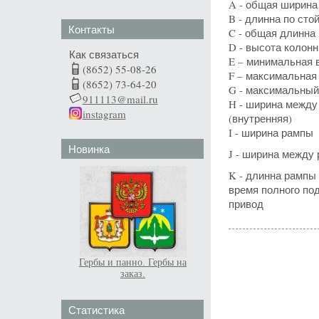
A - общая ширина
B - длинна по сто
Контакты
C - общая длинна
D - высота колонн
Как связаться
E – минимальная 
(8652) 55-08-26
F – максимальная
(8652) 73-64-20
G - максимальный
911113@mail.ru
H - ширина между
instagram
(внутренняя)
I - ширина рампы
Новинка
J - ширина между
K - длинна рампы
время полного по
привод
Гербы и панно. Гербы на
заказ.
Статистика