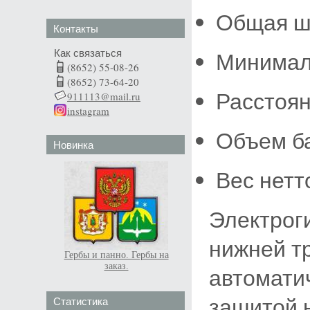
Общая ш
Контакты
Как связаться
Минимал
(8652) 55-08-26
(8652) 73-64-20
Расстоян
911113@mail.ru
instagram
Объем ба
Новинка
Вес нетто
Электрог
нижней т
Гербы и панно. Гербы на
заказ.
автомати
защитой 
Статистика