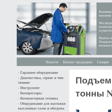
Компания 
компания 
Мы предла
полностью
осуществл
Вашему вн
Покрасноч
вытяжки в
Новости
Каталог продуцкии
Галерея
-
Гаражное оборудование
Подъемн
-
Диагностика, сервис и чип-
тюнинг
-
Инструмент
тонны N
-
Компрессоры
-
Компьютерная техника
-
Оборудование для вытяжки
выхлопных газов и обогрева