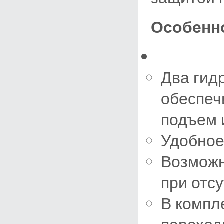
Особенн
Два гид
обеспеч
подъем и
Удобное
Возможн
при отс
В компл