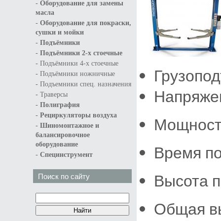
-
Оборудование для замены
масла
-
Оборудование для покраски,
сушки и мойки
-
Подъёмники
-
Подъёмники 2-х стоечные
-
Подъёмники 4-х стоечные
Грузопод
-
Подъёмники ножничные
-
Подъемники спец. назначения
Напряжен
-
Траверсы
-
Полиграфия
-
Рециркуляторы воздуха
Мощность
-
Шиномонтажное и
балансировочное
оборудование
Время по
-
Специнструмент
Высота 
Поиск по сайту
Общая в