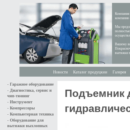
Компания 
компания 
Мы предла
полностью
осуществл
Вашему вн
Покрасноч
вытяжки в
Новости
Каталог продуцкии
Галерея
-
Гаражное оборудование
Подъемник 
-
Диагностика, сервис и
чип-тюнинг
-
Инструмент
гидравличес
-
Компрессоры
-
Компьютерная техника
-
Оборудование для
вытяжки выхлопных