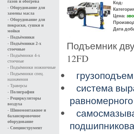
газов и обогрева
Код:
-
Оборудование для
Категори
замены масла
Цена:
зво
-
Оборудование для
Производ
покраски, сушки и
Дата доб
мойки
-
Подъёмники
Подъемник дву
-
Подъёмники 2-х
стоечные
-
12FD
Подъёмники 4-х
стоечные
-
Подъёмники ножничные
грузоподъемн
-
Подъемники спец.
назначения
система выр
-
Траверсы
-
Полиграфия
равномерного
-
Рециркуляторы
воздуха
-
самосмазыв
Шиномонтажное и
балансировочное
оборудование
подшипниковая
-
Специнструмент