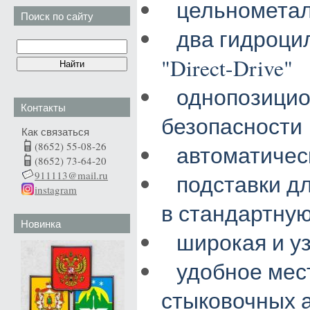
цельнометал
Поиск по сайту
два гидроци
"Direct-Drive"
однопозицио
Контакты
безопасности
Как связаться
(8652) 55-08-26
автоматичес
(8652) 73-64-20
911113@mail.ru
подставки дл
instagram
в стандартну
Новинка
широкая и у
удобное мес
стыковочных 