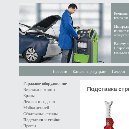
Компания 
компания 
Мы предла
полностью
осуществл
Вашему вн
Покрасноч
вытяжки в
Новости
Каталог продуцкии
Галерея
-
Гаражное оборудование
Подставка страх
-
Верстаки и лампы
-
Краны
-
Лежаки и сиденья
-
Мойка деталей
-
Обкаточные стенды
-
Подставки и стойки
-
Прессы