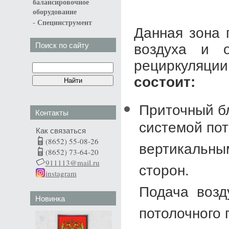
балансировочное
оборудование
-
Специнструмент
Данная зона 
Поиск по сайту
воздуха и о
рециркуляци
состоит:
Приточный б
Контакты
системой пот
Как связаться
(8652) 55-08-26
вертикальны
(8652) 73-64-20
911113@mail.ru
сторон.
instagram
Подача возду
Новинка
потолочного 