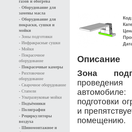
газов и обогрева
-
Оборудование для
замены масла
Код
-
Оборудование для
Кат
покраски, сушки и
Цен
мойки
-
Про
Зоны подготовки
-
Дат
Инфракрасные сушки
-
Мойки
-
Покрасочное
Описание
оборудование
-
Покрасочные камеры
Зона под
-
Рихтовочное
оборудование
проведения
-
Сварочное оборудование
автомобиле
-
Стапели
-
Ультразвуковые мойки
подготовки о
-
Подъёмники
-
и препятству
Полиграфия
-
Рециркуляторы
помещению.
воздуха
-
Шиномонтажное и