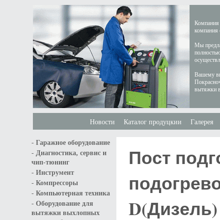
Компания 
компания 
Мы предла
полностью
осуществл
Вашему вн
Покрасноч
вытяжки в
Новости
Каталог продуцкии
Галерея
-
Гаражное оборудование
Пост подг
-
Диагностика, сервис и
чип-тюнинг
-
Инструмент
подогрево
-
Компрессоры
-
Компьютерная техника
D(Дизель)
-
Оборудование для
вытяжки выхлопных