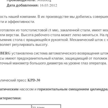
Дата добавления:
16.03.2012
дость нашей компании. В их производстве мы добились соверше
ти и эффективности.
готовлен из толстолистовой (8 мм), закаленной стали, имеет м
или верстак. Высота рабочего стола может легко меняться. На 
ъемник стола с вращающейся рукояткой. Механический шток с 
воляет регулировать высоту.
BERG
установлена система автоматического возвращения шток
ссы имеют предохранительный клапан, защищающий от поломок п
точный манометр большого диаметра на уровне глаз оператора.
KPD-30
влический пресс
атическим
горизонтальным смещением цилиндра
насосом и
актеристики:
30 тонн