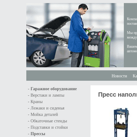
Компан
постав
Мы пре
междун
Вашем
автом
Новости
Ка
-
Гаражное оборудование
Пресс напол
-
Верстаки и лампы
-
Краны
-
Лежаки и сиденья
-
Мойка деталей
-
Обкаточные стенды
-
Подставки и стойки
-
Прессы