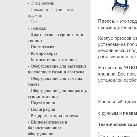
-
Спец мебель
-
Стяжки и скручиватели
пружин
Прессы
- это гор
-
Тали
производительнос
-
Тележки
-
Диагностика, сервис и чип-
Корпус прессов из
тюнинг
установки на пол 
-
Инструмент
механический под
-
Компрессоры
рабочий ход и поз
-
Компьютерная техника
-
Оборудование для вытяжки
NORD
На прессах
выхлопных газов и обогрева
клапана. Все пре
-
Оборудование для замены
установлен особо
масла
-
Оборудование для покраски,
сушки и мойки
Напольный гидра
-
Подъёмники
-
Полиграфия
пневм
с ручным и
-
Рециркуляторы воздуха
-
Шиномонтажное и
Технические хар
балансировочное
оборудование
Сила нагрузки