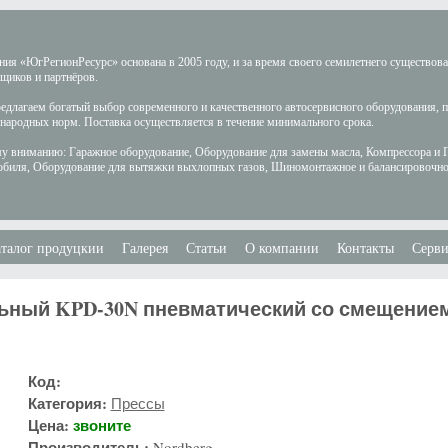
ия «ЮгРегионРесурс» основана в 2005 году, и за время своего семилетнего существов
щиков и партнёров.
длагаем богатый выбор современного и качественного автосервисного оборудования, 
ародных норм. Поставка осуществляется в течение минимального срока.
у вниманию: Гаражное оборудование, Оборудование для замены масла, Компрессора и 
обиля, Оборудование для вытяжки выхлопных газов, Шиномонтажное и балансировочно
талог продуцкии
Галерея
Статьи
О компании
Контакты
Серви
ьный KPD-30N пневматический со смещение
Код:
Категория:
Прессы
Цена:
звоните
Производитель:
Nordberg