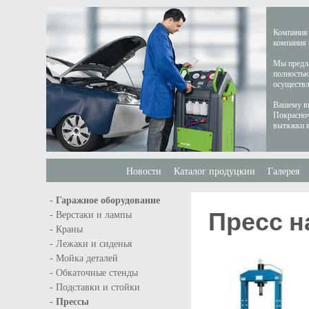
Компания 
компания 
Мы предла
полностью
осуществл
Вашему вн
Покрасноч
вытяжки в
Новости
Каталог продуцкии
Галерея
-
Гаражное оборудование
Пресс н
-
Верстаки и лампы
-
Краны
-
Лежаки и сиденья
-
Мойка деталей
-
Обкаточные стенды
-
Подставки и стойки
-
Прессы