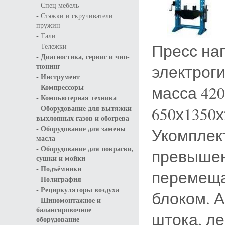
-
Спец мебель
-
Стяжки и скручиватели
пружин
-
Тали
Пресс нап
-
Тележки
-
Диагностика, сервис и чип-
электрог
тюнинг
-
Инструмент
-
масса 420
Компрессоры
-
Компьютерная техника
-
650х1350х
Оборудование для вытяжки
выхлопных газов и обогрева
-
Укомплек
Оборудование для замены
масла
-
Оборудование для покраски,
превышен
сушки и мойки
-
Подъёмники
перемеща
-
Полиграфия
-
Рециркуляторы воздуха
блоком. 
-
Шиномонтажное и
балансировочное
штока, ле
оборудование