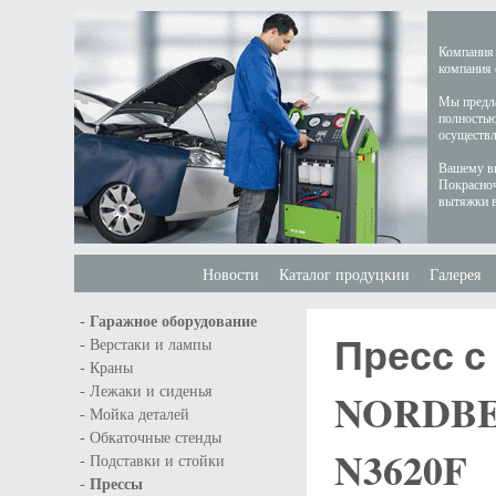
Компания 
компания 
Мы предла
полностью
осуществл
Вашему вн
Покрасноч
вытяжки в
Новости
Каталог продуцкии
Галерея
-
Гаражное оборудование
Пресс 
-
Верстаки и лампы
-
Краны
-
Лежаки и сиденья
NORDB
-
Мойка деталей
-
Обкаточные стенды
N3620F
-
Подставки и стойки
-
Прессы