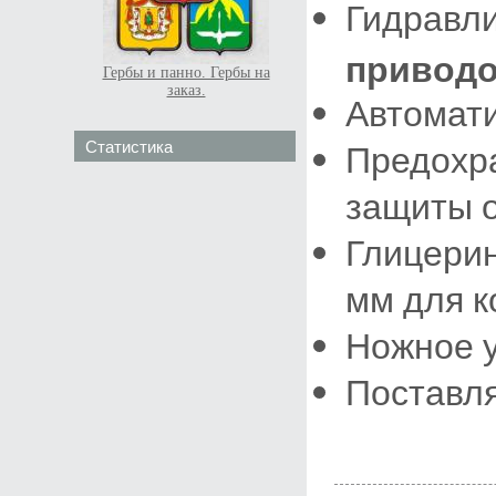
Гидравл
привод
Гербы и панно. Гербы на
заказ.
Автомати
Статистика
Предохр
защиты о
Глицери
мм для к
Ножное у
Поставля