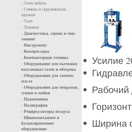
-
Спец мебель
-
Стяжки и скручиватели
пружин
-
Тали
-
Тележки
-
Диагностика, сервис и чип-
тюнинг
-
Инструмент
-
Компрессоры
-
Усилие 2
Компьютерная техника
-
Оборудование для вытяжки
Гидравле
выхлопных газов и обогрева
-
Оборудование для замены
масла
Рабочий 
-
Оборудование для покраски,
сушки и мойки
-
Подъёмники
Горизонт
-
Полиграфия
-
Рециркуляторы воздуха
-
Шиномонтажное и
Ширина с
балансировочное
оборудование