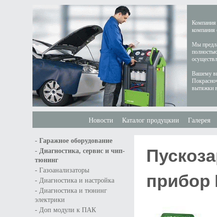
Компания 
компания 
Мы предла
полностью
осуществл
Вашему вн
Покрасноч
вытяжки в
Новости
Каталог продуцкии
Галерея
-
Гаражное оборудование
Пускоза
-
Диагностика, сервис и чип-
тюнинг
-
Газоанализаторы
прибор 
-
Диагностика и настройка
-
Диагностика и тюнинг
электрики
-
Доп модули к ПАК