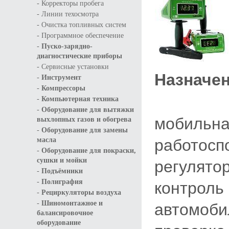
-
Корректоры пробега
-
Линии техосмотра
-
Очистка топливных систем
-
Программное обеспечение
-
Пуско-зарядно-
диагностические приборы
-
Сервисные установки
Назначе
-
Инструмент
-
Компрессоры
-
Компьютерная техника
-
Оборудование для вытяжки
мобильна
выхлопных газов и обогрева
-
Оборудование для замены
работосп
масла
-
Оборудование для покраски,
регулятор
сушки и мойки
-
Подъёмники
-
контроль
Полиграфия
-
Рециркуляторы воздуха
-
автомоби
Шиномонтажное и
балансировочное
оборудование