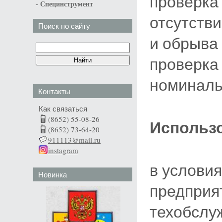
проверка
-
Специнструмент
отсутств
Поиск по сайту
и обрыва 
проверка
номиналь
Контакты
Как связаться
(8652) 55-08-26
Использ
(8652) 73-64-20
911113@mail.ru
instagram
в услови
Новинка
предприя
техобслуж