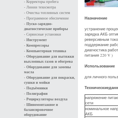
-
Корректоры пробега
-
Линии техосмотра
-
Очистка топливных систем
Назначение
-
Программное обеспечение
-
Пуско-зарядно-
устранение проце
диагностические приборы
-
зарядка АКБ опти
Сервисные установки
реверсивным токо
-
Инструмент
поддержание рабо
-
Компрессоры
диагностика рабо
-
Компьютерная техника
питания 220 V )
-
Оборудование для вытяжки
выхлопных газов и обогрева
Использование
-
Оборудование для замены
масла
для личного поль
-
Оборудование для покраски,
сушки и мойки
Технические
дан
-
Подъёмники
-
Полиграфия
напряжение пита
-
Рециркуляторы воздуха
сети
-
Шиномонтажное и
номинальное нап
балансировочное
АКБ
оборудование