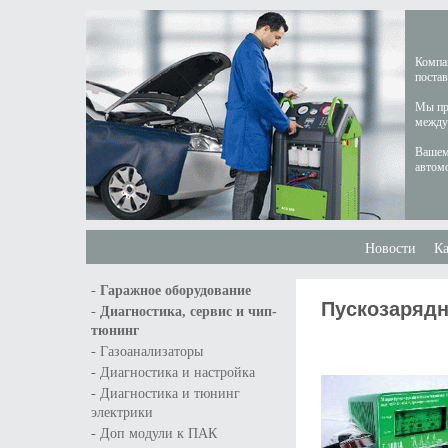
Компан
постав
Мы пре
междун
Вашем
автом
Новости
Ка
-
Гаражное оборудование
Пускозарядн
-
Диагностика, сервис и чип-
тюнинг
-
Газоанализаторы
-
Диагностика и настройка
-
Диагностика и тюнинг
электрики
-
Доп модули к ПАК