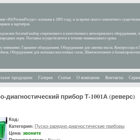
ия «ЮгРегионРесурс» основана в 2005 году, и за время своего семилетнего существов
щиков и партнёров.
длагаем богатый выбор современного и качественного автосервисного оборудования, 
ародных норм. Поставка осуществляется в течение минимального срока.
у вниманию: Гаражное оборудование, Оборудование для замены масла, Компрессора и 
обиля, Оборудование для вытяжки выхлопных газов, Шиномонтажное и балансировочно
талог продуцкии
Галерея
Статьи
О компании
Контакты
Серви
о-диагностический прибор Т-1001А (реверс)
Код:
Категория:
Пуско-зарядно-диагностические приборы
Цена:
звоните
Производитель:
Russia