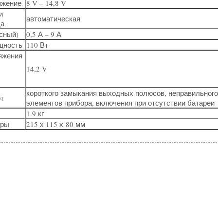
яжение
8 V – 14,8 V
и
автоматическая
да
рсный)
0,5 А – 9 А
щность
110 Вт
яжения
14,2 V
короткого замыкания выходных полюсов, неправильного
т
элементов прибора, включения при отсутствии батареи
1.9 кг
еры
215 х 115 х 80 мм