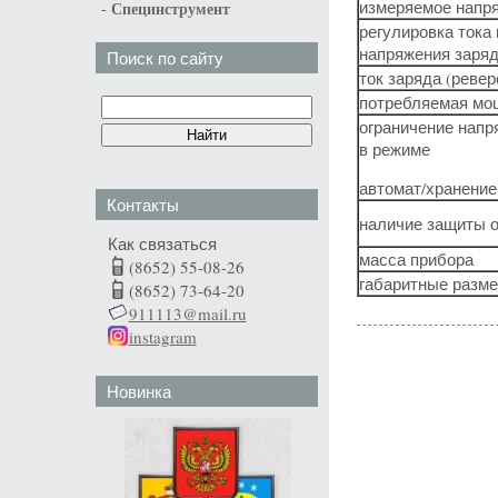
измеряемое напр
-
Специнструмент
регулировка тока 
напряжения заря
Поиск по сайту
ток заряда (реве
потребляемая мо
ограничение напр
в режиме
автомат/хранение
Контакты
наличие защиты о
Как связаться
масса прибора
(8652) 55-08-26
габаритные разм
(8652) 73-64-20
911113@mail.ru
instagram
Новинка