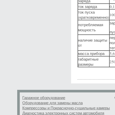
заряда
ток заряда
0,1
ток пуска
100
(кратковременно)
зар
потребляемая
мощность
пус
пе
наличие защиты
по
от
те
масса прибора
5,6
габаритные
25
размеры
Гаражное оборудование
Оборудование для замены масла
Компрессоры и Покрасночно-сушильные камеры
Диагностика электронных систем автомобиля