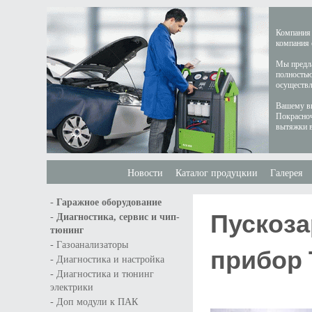
Компания 
компания 
Мы предла
полностью
осуществл
Вашему вн
Покрасноч
вытяжки в
Новости
Каталог продуцкии
Галерея
-
Гаражное оборудование
Пускоза
-
Диагностика, сервис и чип-
тюнинг
-
Газоанализаторы
прибор 
-
Диагностика и настройка
-
Диагностика и тюнинг
электрики
-
Доп модули к ПАК