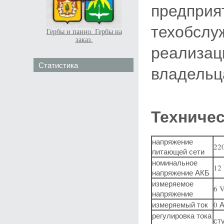
предприя
техобслуж
Гербы и панно. Гербы на
заказ.
реализац
Статистика
владельц
Техниче
напряжение
22
питающей сети
номинальное
12
напряжение АКБ
измеряемое
6 V
напряжение
измеряемый ток
0 А
регулировка тока
ст