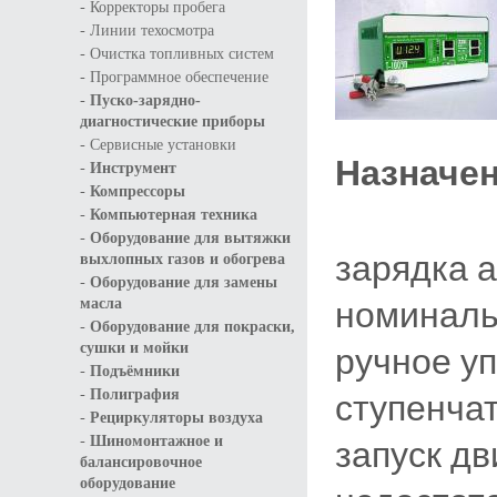
-
Корректоры пробега
-
Линии техосмотра
-
Очистка топливных систем
-
Программное обеспечение
-
Пуско-зарядно-
диагностические приборы
-
Сервисные установки
Назначе
-
Инструмент
-
Компрессоры
-
Компьютерная техника
-
Оборудование для вытяжки
зарядка 
выхлопных газов и обогрева
-
Оборудование для замены
номиналь
масла
-
Оборудование для покраски,
ручное у
сушки и мойки
-
Подъёмники
-
ступенчат
Полиграфия
-
Рециркуляторы воздуха
-
запуск дв
Шиномонтажное и
балансировочное
оборудование