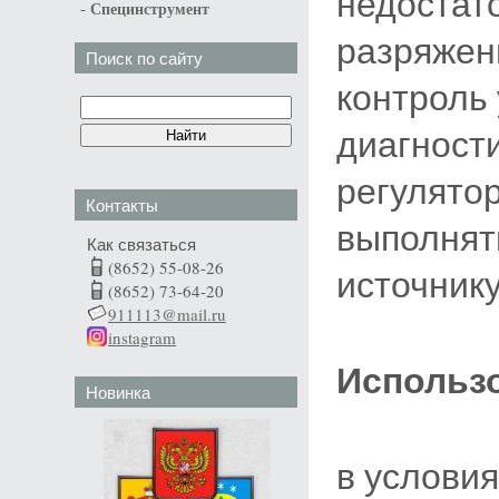
недостат
-
Специнструмент
разряжен
Поиск по сайту
контроль
диагности
регулято
Контакты
выполнят
Как связаться
(8652) 55-08-26
источнику
(8652) 73-64-20
911113@mail.ru
instagram
Использ
Новинка
в услови