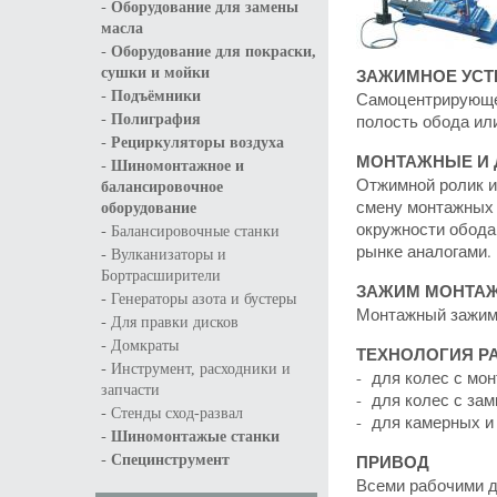
-
Оборудование для замены
масла
-
Оборудование для покраски,
ЗАЖИМНОЕ УСТ
сушки и мойки
-
Подъёмники
Самоцентрирующее
-
полость обода или
Полиграфия
-
Рециркуляторы воздуха
МОНТАЖНЫЕ И
-
Шиномонтажное и
Отжимной ролик и
балансировочное
смену монтажных 
оборудование
окружности обода
-
Балансировочные станки
рынке аналогами.
-
Вулканизаторы и
Бортрасширители
ЗАЖИМ МОНТА
-
Генераторы азота и бустеры
Монтажный зажим 
-
Для правки дисков
-
Домкраты
ТЕХНОЛОГИЯ Р
-
Инструмент, расходники и
- для колес с мо
запчасти
- для колес с за
-
Стенды сход-развал
- для камерных и
-
Шиномонтажые станки
-
ПРИВОД
Специнструмент
Всеми рабочими д