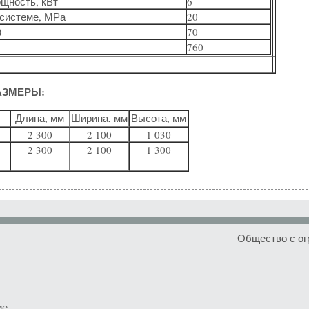
щность, кВт
6
осистеме, МРа
20
B
70
760
АЗМЕРЫ:
Длина, мм
Ширина, мм
Высота, мм
2 300
2 100
1 030
2 300
2 100
1 300
Общество с ог
ие