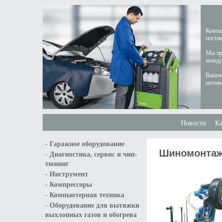
Компан
постав
Мы пре
междун
Вашем
автом
Новости
Ка
-
Гаражное оборудование
Шиномонтажн
-
Диагностика, сервис и чип-
тюнинг
-
Инструмент
-
Компрессоры
-
Компьютерная техника
-
Оборудование для вытяжки
выхлопных газов и обогрева