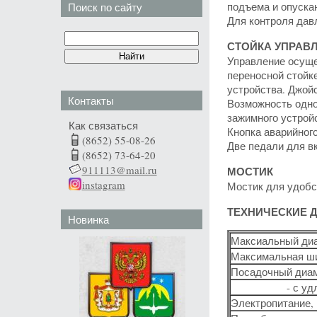
подъема и опуска
Поиск по сайту
Для контроля дав
СТОЙКА УПРАВ
Управление осуще
переносной стойк
устройства. Джойс
Контакты
Возможность одно
зажимного устрой
Как связаться
Кнопка аварийног
(8652) 55-08-26
Две педали для в
(8652) 73-64-20
911113@mail.ru
МОСТИК
instagram
Мостик для удобс
ТЕХНИЧЕСКИЕ 
Новинка
Максиальный диа
Максимальная ш
Посадочный диам
- с удлините
Электропитание,