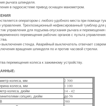
ния рычага шпинделя.
ления в гидросистеме привод оснащен манометром.
ЛЕНИЯ
ствляется оператором с любого удобного места при помощи тум
е управления. Трехпозиционный нефиксированный тумблер для 
тик управления для подъема-опускания рычага и перемещения ка
временного перемещения рабочих органов с пульта управления:
ства.
о выключения стенда. Аварийный выключатель отвечает соврем
ключения вращения шпинделя по и против часовой стрелки.
тва перемещения колеса к зажимному устройству.
ДАННЫЕ:
метр колеса, мм
2 300
ирина колеса, мм
1 100
етр колеса, дюйм
14 - 42
лями (опция), дюйм
до 56
 В
380