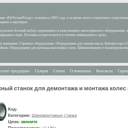
ия «ЮгРегионРесурс» основана в 2005 году, и за время своего семилетнего существов
щиков и партнёров.
длагаем богатый выбор современного и качественного автосервисного оборудования, 
ародных норм. Поставка осуществляется в течение минимального срока.
у вниманию: Гаражное оборудование, Оборудование для замены масла, Компрессора и 
обиля, Оборудование для вытяжки выхлопных газов, Шиномонтажное и балансировочно
талог продуцкии
Галерея
Статьи
О компании
Контакты
Серви
ый станок для демонтажа и монтажа колес 
Код:
Категория:
Шиномонтажые станки
Цена:
звоните
Производитель:
GARO