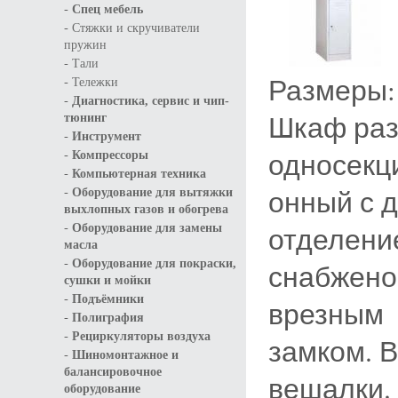
-
Спец мебель
-
Стяжки и скручиватели
пружин
-
Тали
Размеры:
-
Тележки
-
Диагностика, сервис и чип-
Шкаф раз
тюнинг
-
Инструмент
-
односекц
Компрессоры
-
Компьютерная техника
-
онный с 
Оборудование для вытяжки
выхлопных газов и обогрева
-
отделени
Оборудование для замены
масла
-
Оборудование для покраски,
снабжено
сушки и мойки
-
Подъёмники
врезным
-
Полиграфия
-
Рециркуляторы воздуха
замком. 
-
Шиномонтажное и
балансировочное
вешалки.
оборудование