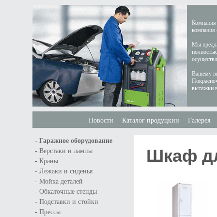
Компания 
компания 
Мы предла
полностью
осуществл
Вашему вн
Покрасноч
вытяжки в
Новости
Каталог продуцкии
Галерея
-
Гаражное оборудование
Шкаф д
-
Верстаки и лампы
-
Краны
-
Лежаки и сиденья
-
Мойка деталей
-
Обкаточные стенды
-
Подставки и стойки
-
Прессы