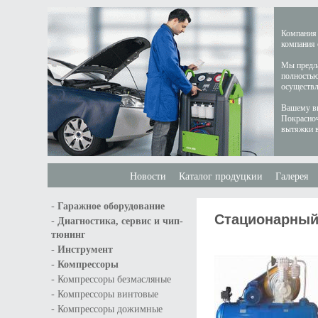
Компания 
компания 
Мы предла
полностью
осуществл
Вашему вн
Покрасноч
вытяжки в
Новости
Каталог продуцкии
Галерея
-
Гаражное оборудование
Стационарный 
-
Диагностика, сервис и чип-
тюнинг
-
Инструмент
-
Компрессоры
-
Компрессоры безмасляные
-
Компрессоры винтовые
-
Компрессоры дожимные