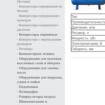
(бустеры)
-
Компрессоры передвижные на
бензине
-
Компрессоры передвижные с
Тип
приводом
Производительность
-
Компрессоры повышенного
Давление, атм
давления
Ресивер, л
-
Компрессоры поршневые
Мощность, кВт
-
Компрессоры с вертикальным
Электропитание, В
ресивером
-
Габариты, мм
Ресиверы
-
Компьютерная техника
-
Оборудование для вытяжки
выхлопных газов и обогрева
-
Оборудование для замены
масла
-
Оборудование для покраски,
сушки и мойки
-
Подъёмники
-
Полиграфия
-
Рециркуляторы воздуха
-
Шиномонтажное и