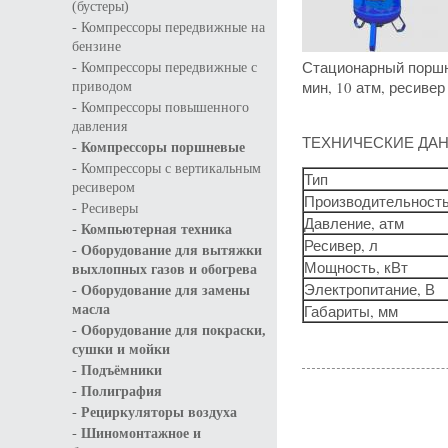
(бустеры)
-
Компрессоры передвижные на
бензине
-
Стационарный поршн
Компрессоры передвижные с
мин, 10 атм, ресивер 
приводом
-
Компрессоры повышенного
давления
ТЕХНИЧЕСКИЕ ДА
-
Компрессоры поршневые
-
Компрессоры с вертикальным
Тип
ресивером
Производительность 
-
Ресиверы
Давление, атм
-
Компьютерная техника
Ресивер, л
-
Оборудование для вытяжки
Мощность, кВт
выхлопных газов и обогрева
-
Электропитание, В
Оборудование для замены
Габариты, мм
масла
-
Оборудование для покраски,
сушки и мойки
-
Подъёмники
-
Полиграфия
-
Рециркуляторы воздуха
-
Шиномонтажное и