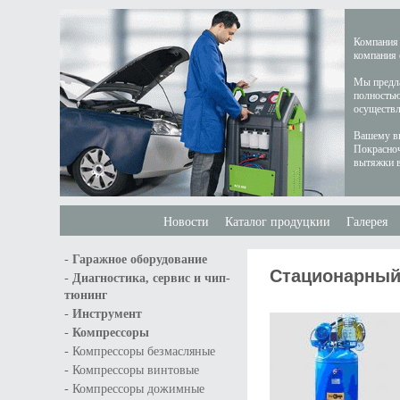
Компания 
компания 
Мы предла
полностью
осуществл
Вашему вн
Покрасноч
вытяжки в
Новости
Каталог продуцкии
Галерея
-
Гаражное оборудование
Стационарный
-
Диагностика, сервис и чип-
тюнинг
-
Инструмент
-
Компрессоры
-
Компрессоры безмасляные
-
Компрессоры винтовые
-
Компрессоры дожимные