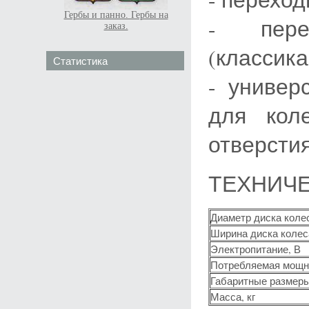
Гербы и панно. Гербы на
- пере
заказ.
(классика
Статистика
- универ
для кол
отверсти
ТЕХНИЧЕ
Диаметр диска коле
Ширина диска колес
Электропитание, В
Потребляемая мощно
Габаритные размеры
Масса, кг