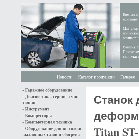
Компания 
компания 
Мы предла
полностью
осуществл
Вашему вн
Покрасноч
вытяжки в
Новости
Каталог продуцкии
Галерея
-
Гаражное оборудование
Станок 
-
Диагностика, сервис и чип-
тюнинг
-
Инструмент
деформ
-
Компрессоры
-
Компьютерная техника
Titan ST
-
Оборудование для вытяжки
выхлопных газов и обогрева