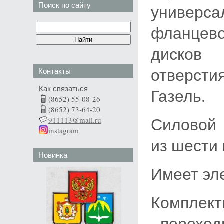
Поиск по сайту
универ
фланцев
дисков
отверсти
Контакты
Как связаться
Газель.
(8652) 55-08-26
(8652) 73-64-20
Силовой 
911113@mail.ru
instagram
из шести
Новинка
Имеет эл
Комплект
- переход