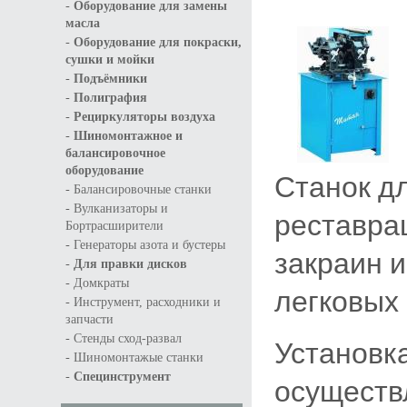
-
Оборудование для замены
масла
-
Оборудование для покраски,
сушки и мойки
-
Подъёмники
-
Полиграфия
-
Рециркуляторы воздуха
-
Шиномонтажное и
балансировочное
оборудование
Станок дл
-
Балансировочные станки
-
Вулканизаторы и
реставра
Бортрасширители
-
Генераторы азота и бустеры
закраин и
-
Для правки дисков
-
Домкраты
легковых
-
Инструмент, расходники и
запчасти
-
Стенды сход-развал
Устано
-
Шиномонтажые станки
-
Специнструмент
осущес