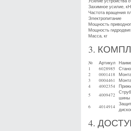
Усилие устройства 
Захимное усилие, кН
Частота вращения п
Электропитание
Мощность приводного
Мощность гидродвиг
Масса, кг
3. КОМП
№
Артикул
Наим
1
6028985
Стано
2
0001418
Монта
3
0004461
Монта
4
4002354
Прижи
Струб
5
4009472
шины 
Защит
6
4014914
диско
4. ДОСТУ