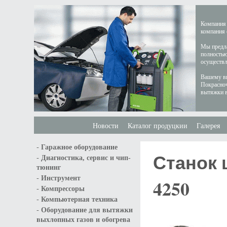
Компания 
компания 
Мы предла
полностью
осуществл
Вашему вн
Покрасноч
вытяжки в
Новости
Каталог продуцкии
Галерея
-
Гаражное оборудование
Станок
-
Диагностика, сервис и чип-
тюнинг
-
Инструмент
4250
-
Компрессоры
-
Компьютерная техника
-
Оборудование для вытяжки
выхлопных газов и обогрева