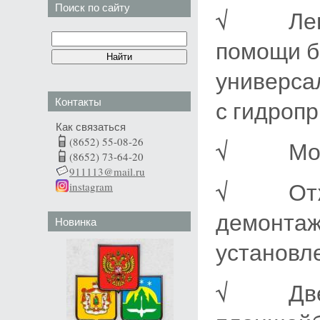
Поиск по сайту
√ Легко
помощи б
универса
Контакты
с гидроп
Как связаться
(8652) 55-08-26
√ Мобил
(8652) 73-64-20
911113@mail.ru
√ Отжим
instagram
демонтаж
Новинка
установле
√ Две с