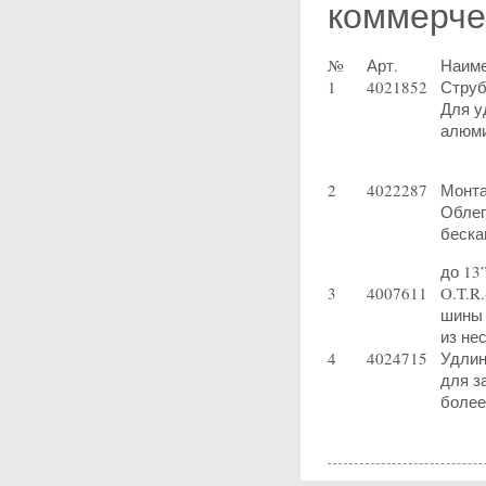
коммерче
№
Арт.
Наиме
1
4021852
Струб
Для у
алюми
2
4022287
Монта
Облег
беска
до 13”
3
4007611
O.T.R
шины 
из не
4
4024715
Удлин
для з
более