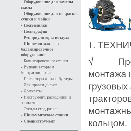
-
Оборудование для замены
масла
-
Оборудование для покраски,
сушки и мойки
-
Подъёмники
-
Полиграфия
-
Рециркуляторы воздуха
1. ТЕХН
-
Шиномонтажное и
балансировочное
оборудование
√ Предн
-
Балансировочные станки
-
Вулканизаторы и
монтажа 
Бортрасширители
-
Генераторы азота и бустеры
грузовых 
-
Для правки дисков
-
Домкраты
тракторов
-
Инструмент, расходники и
запчасти
монтажны
-
Стенды сход-развал
-
Шиномонтажые станки
кольцом.
-
Специнструмент