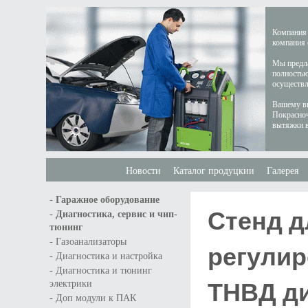
Компания 
компания 
Мы предла
полностью
осуществл
Вашему вн
Покрасноч
вытяжки в
Новости
Каталог продуцкии
Галерея
-
Гаражное оборудование
Стенд д
-
Диагностика, сервис и чип-
тюнинг
-
Газоанализаторы
регулир
-
Диагностика и настройка
-
Диагностика и тюнинг
ТНВД д
электрики
-
Доп модули к ПАК