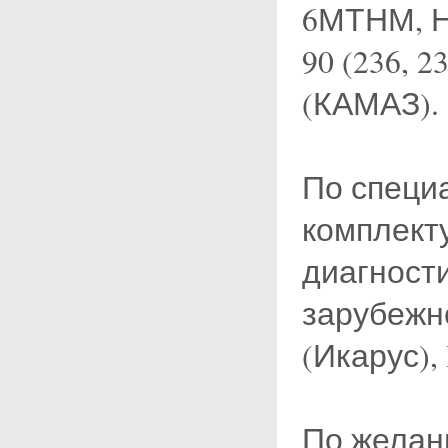
6МТНМ, НД
90 (236, 2
(КАМАЗ).
По специ
комплект
диагност
зарубежн
(Икарус), 
По желан