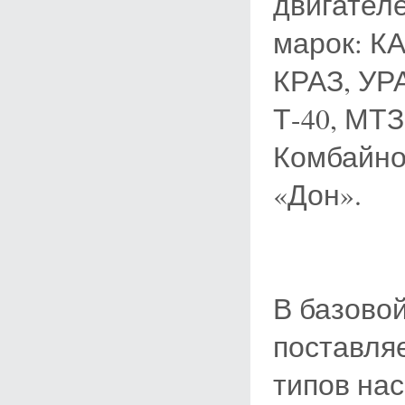
двигател
марок: КА
КРАЗ, УРА
Т-40, МТЗ,
Комбайнов
«Дон».
В базово
поставля
типов нас