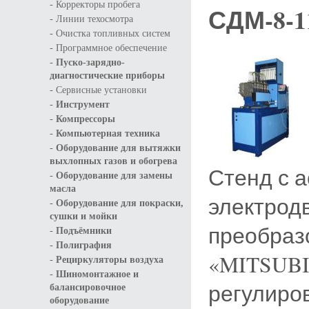
-
Корректоры пробега
СДМ-8-1
-
Линии техосмотра
-
Очистка топливных систем
-
Программное обеспечение
-
Пуско-зарядно-
диагностические приборы
-
Сервисные установки
-
Инструмент
-
Компрессоры
-
Компьютерная техника
-
Оборудование для вытяжки
выхлопных газов и обогрева
Стенд с 
-
Оборудование для замены
масла
электродв
-
Оборудование для покраски,
сушки и мойки
преобраз
-
Подъёмники
-
Полиграфия
«MITSUBI
-
Рециркуляторы воздуха
-
Шиномонтажное и
регулиро
балансировочное
оборудование