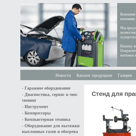
Компания 
компания 
Мы предла
полностью
осуществл
Вашему вн
Покрасноч
вытяжки в
Новости
Каталог продуцкии
Галерея
-
Гаражное оборудование
Стенд для пра
-
Диагностика, сервис и чип-
тюнинг
-
Инструмент
-
Компрессоры
-
Компьютерная техника
-
Оборудование для вытяжки
выхлопных газов и обогрева