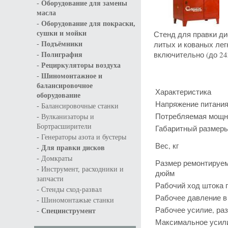
-
Оборудование для замены
масла
-
Оборудование для покраски,
Стенд для правки ди
сушки и мойки
-
литых и кованых лег
Подъёмники
-
включительно (до 24
Полиграфия
-
Рециркуляторы воздуха
-
Шиномонтажное и
балансировочное
Характеристика
оборудование
Напряжение питания
-
Балансировочные станки
-
Потребляемая мощн
Вулканизаторы и
Бортрасширители
Габаритный размеры 
-
Генераторы азота и бустеры
Вес, кг
-
Для правки дисков
-
Домкраты
Размер ремонтируем
-
Инструмент, расходники и
дюйм
запчасти
Рабочий ход штока 
-
Стенды сход-развал
Рабочее давление в 
-
Шиномонтажые станки
Рабочее усилие, ра
-
Специнструмент
Максимальное усили