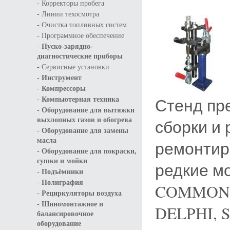
-
Корректоры пробега
-
Линии техосмотра
-
Очистка топливных систем
-
Программное обеспечение
-
Пуско-зарядно-
диагностические приборы
-
Сервисные установки
-
Инструмент
-
Компрессоры
-
Стенд пр
Компьютерная техника
-
Оборудование для вытяжки
выхлопных газов и обогрева
сборки и
-
Оборудование для замены
масла
ремонтир
-
Оборудование для покраски,
сушки и мойки
редкие м
-
Подъёмники
-
Полиграфия
COMMON 
-
Рециркуляторы воздуха
-
Шиномонтажное и
DELPHI, 
балансировочное
оборудование