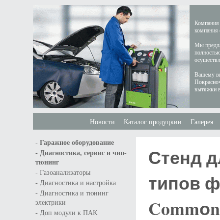
Компания 
компания 
Мы предла
полностью
осуществл
Вашему вн
Покрасноч
вытяжки в
Новости
Каталог продуцкии
Галерея
-
Гаражное оборудование
Стенд д
-
Диагностика, сервис и чип-
тюнинг
-
Газоанализаторы
типов ф
-
Диагностика и настройка
-
Диагностика и тюнинг
Commоn 
электрики
-
Доп модули к ПАК