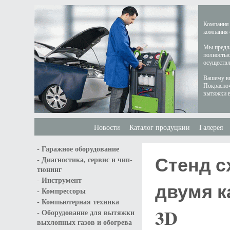
Компания 
компания 
Мы предла
полностью
осуществл
Вашему вн
Покрасноч
вытяжки в
Новости
Каталог продуцкии
Галерея
-
Гаражное оборудование
Стенд с
-
Диагностика, сервис и чип-
тюнинг
-
Инструмент
двумя к
-
Компрессоры
-
Компьютерная техника
3D
-
Оборудование для вытяжки
выхлопных газов и обогрева