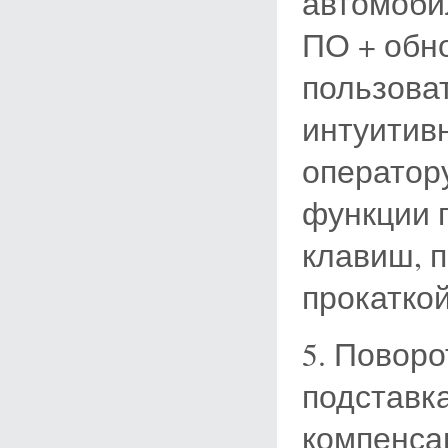
автомоби
ПО + обн
пользова
интуитивн
оператор
функции п
клавиш, 
прокаткой
5. Поворо
подставк
компенсац