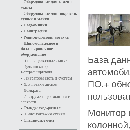
-
Оборудование для замены
масла
-
Оборудование для покраски,
сушки и мойки
-
Подъёмники
-
Полиграфия
-
Рециркуляторы воздуха
-
Шиномонтажное и
балансировочное
оборудование
База данн
-
Балансировочные станки
-
Вулканизаторы и
автомоби
Бортрасширители
-
Генераторы азота и бустеры
ПО.+ обн
-
Для правки дисков
-
Домкраты
пользова
-
Инструмент, расходники и
запчасти
-
Стенды сход-развал
Монитор 
-
Шиномонтажые станки
-
Специнструмент
колонной