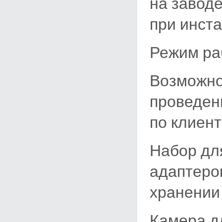
на завод
при инст
Режим ра
Возможно
проведен
по клиен
Набор дл
адаптеро
хранении
Камера д