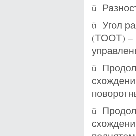
ü Разнос
ü Угол р
(ТООТ) –
управлен
ü Продол
схождени
поворотн
ü Продол
схождени