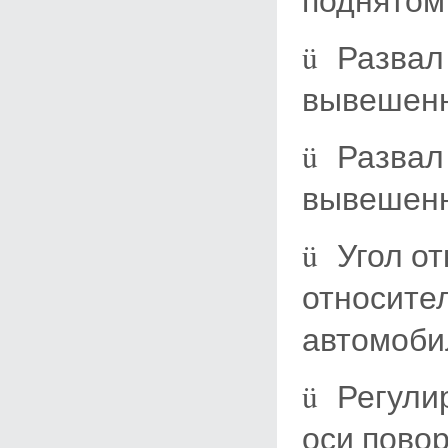
поднятом
ü Развал
вывешенн
ü Развал
вывешенн
ü Угол от
относите
автомоби
ü Регули
оси повор