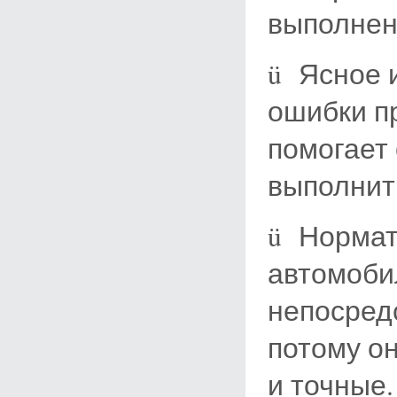
выполнен
ü Ясное 
ошибки п
помогает 
выполнит
ü Нормат
автомоби
непосредс
потому о
и точные.