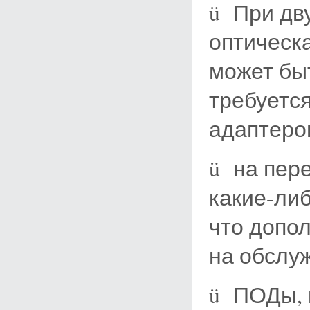
ü При дв
оптическа
может быт
требуетс
адаптеро
ü на пере
какие-ли
что допо
на обслу
ü ПОДы, 