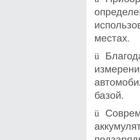
определе
использо
местах.
ü Благод
измерени
автомоби
базой.
ü Соврем
аккумулят
подзарядк