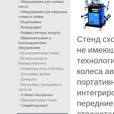
-
Оборудование для замены
масла
-
Оборудование для покраски,
сушки и мойки
-
Подъёмники
-
Полиграфия
-
Рециркуляторы воздуха
Стенд сх
-
Шиномонтажное и
балансировочное
не имеющ
оборудование
-
Балансировочные станки
технологи
-
Вулканизаторы и
Бортрасширители
-
колеса а
Генераторы азота и бустеры
-
Для правки дисков
-
портативн
Домкраты
-
Инструмент, расходники и
интегрир
запчасти
-
Стенды сход-развал
-
передние
Шиномонтажые станки
-
Специнструмент
отражате