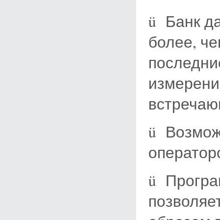
ü Банк д
более, че
последние
измерени
встречаю
ü Возмож
оператор
ü Прогр
позволяе