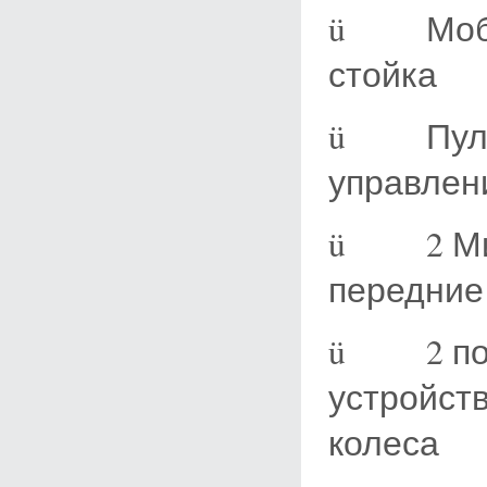
ü Мобил
стойка
ü Пульт
управлен
ü 2 Миш
передние
ü 2 пор
устройст
колеса