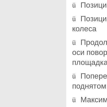
ü Позици
ü Позици
колеса
ü Продол
оси пово
площадк
ü Попере
поднятом
ü Максим