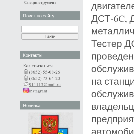
-
двигателе
Специнструмент
ДСТ-6C, 
Поиск по сайту
металлич
Тестер Д
проведен
Контакты
обслужив
Как связаться
(8652) 55-08-26
на станц
(8652) 73-64-20
911113@mail.ru
обслужив
instagram
владельц
Новинка
предприя
автомоби