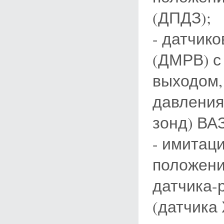
(ДПДЗ);
- датчико
(ДМРВ) с
выходом,
давления 
зонд) ВАЗ
- имитац
положени
датчика-
(датчика