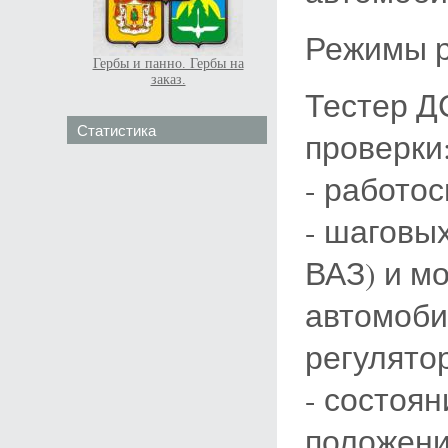
Режимы р
Гербы и панно. Гербы на
заказ.
Тестер Д
Статистика
проверки
- работо
- шаговы
ВАЗ) и м
автомоби
регулятор
- состоян
положени