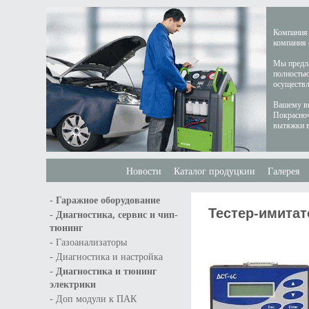
Компания 
компания 
Мы предла
полностью
осуществл
Вашему вн
Покрасноч
вытяжки в
Новости
Каталог продуцкии
Галерея
-
Гаражное оборудование
Тестер-имитат
-
Диагностика, сервис и чип-
тюнинг
-
Газоанализаторы
-
Диагностика и настройка
-
Диагностика и тюнинг
электрики
-
Доп модули к ПАК