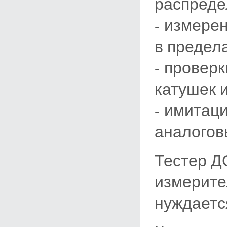
распреде
- измере
в предела
- провер
катушек 
- имитац
аналогов
Тестер Д
измерите
нуждаетс