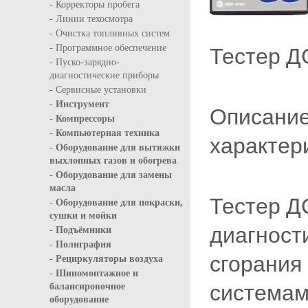
-
Корректоры пробега
-
Линии техосмотра
-
Очистка топливных систем
-
Тестер Д
Программное обеспечение
-
Пуско-зарядно-
диагностические приборы
-
Сервисные установки
-
Инструмент
Описание
-
Компрессоры
-
Компьютерная техника
характер
-
Оборудование для вытяжки
выхлопных газов и обогрева
-
Оборудование для замены
масла
Тестер Д
-
Оборудование для покраски,
сушки и мойки
диагност
-
Подъёмники
-
Полиграфия
сгорания
-
Рециркуляторы воздуха
-
Шиномонтажное и
системам
балансировочное
оборудование