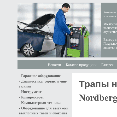
Компания 
компания 
Мы предла
полностью
осуществл
Вашему вн
Покрасноч
вытяжки в
Новости
Каталог продуцкии
Галерея
-
Гаражное оборудование
Трапы н
-
Диагностика, сервис и чип-
тюнинг
-
Инструмент
Nordberg
-
Компрессоры
-
Компьютерная техника
-
Оборудование для вытяжки
выхлопных газов и обогрева