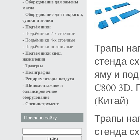
-
Оборудование для замены
масла
-
Оборудование для покраски,
сушки и мойки
-
Подъёмники
-
Подъёмники 2-х стоечные
-
Подъёмники 4-х стоечные
Трапы нап
-
Подъёмники ножничные
-
Подъемники спец.
стенда сх
назначения
-
Траверсы
яму и под
-
Полиграфия
-
Рециркуляторы воздуха
C800 3D. 
-
Шиномонтажное и
балансировочное
(Китай)
оборудование
-
Специнструмент
Трапы нап
Поиск по сайту
стенда сх