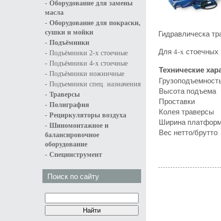
-
Оборудование для замены
масла
-
Оборудование для покраски,
сушки и мойки
Гидравлическа тр
-
Подъёмники
Для 4-x стоечных
-
Подъёмники 2-х стоечные
-
Подъёмники 4-х стоечные
Технические хар
-
Подъёмники ножничные
Грузоподъемност
-
Подъемники спец. назначения
Высота подъема
-
Траверсы
Проставки
-
Полиграфия
Колея траверсы
-
Рециркуляторы воздуха
Ширина платфор
-
Шиномонтажное и
Вес нетто/брутто
балансировочное
оборудование
-
Специнструмент
Поиск по сайту