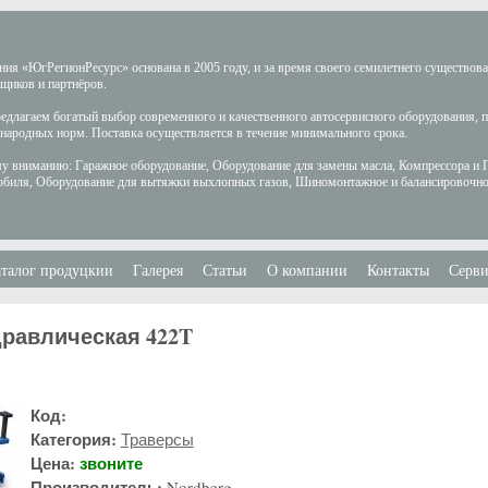
ия «ЮгРегионРесурс» основана в 2005 году, и за время своего семилетнего существов
щиков и партнёров.
длагаем богатый выбор современного и качественного автосервисного оборудования, 
ародных норм. Поставка осуществляется в течение минимального срока.
у вниманию: Гаражное оборудование, Оборудование для замены масла, Компрессора и 
обиля, Оборудование для вытяжки выхлопных газов, Шиномонтажное и балансировочно
талог продуцкии
Галерея
Статьи
О компании
Контакты
Серви
дравлическая 422T
Код:
Категория:
Траверсы
Цена:
звоните
Производитель:
Nordberg