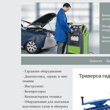
Компан
постав
Мы пре
междун
Вашем
автом
Новости
Ка
-
Гаражное оборудование
Траверса ги
-
Диагностика, сервис и чип-
тюнинг
-
Инструмент
-
Компрессоры
-
Компьютерная техника
-
Оборудование для вытяжки
выхлопных газов и обогрева