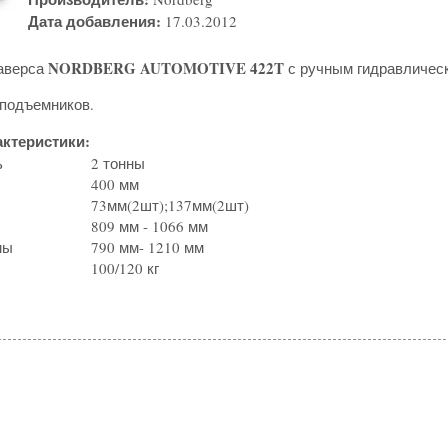
Дата добавления:
17.03.2012
NORDBERG AUTOMOTIVE 422T
аверса
с ручным гидравличес
 подъемников.
актеристики:
ь
2 тонны
400 мм
73мм(2шт);137мм(2шт)
809 мм - 1066 мм
мы
790 мм- 1210 мм
100/120 кг