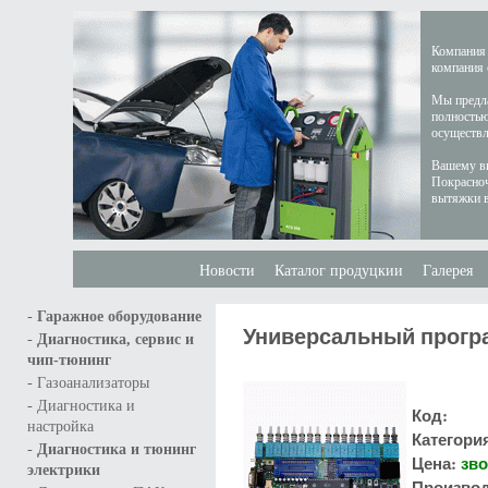
Компания 
компания 
Мы предла
полностью
осуществл
Вашему вн
Покрасноч
вытяжки в
Новости
Каталог продуцкии
Галерея
-
Гаражное оборудование
Универсальный прогр
-
Диагностика, сервис и
чип-тюнинг
-
Газоанализаторы
-
Диагностика и
Код:
настройка
Категори
-
Диагностика и тюнинг
Цена:
зво
электрики
Производ