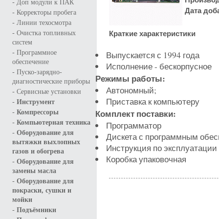
-
Доп модули к ПАК
Дата доб
-
Корректоры пробега
-
Линии техосмотра
-
Краткие характеристики
Очистка топливных
систем
-
Программное
Выпускается с 1994 года
обеспечение
Исполнение - бескорпусное
-
Пуско-зарядно-
Режимы работы:
диагностические приборы
Автономный;
-
Сервисные установки
Приставка к компьютеру
-
Инструмент
-
Комплект поставки:
Компрессоры
-
Компьютерная техника
Программатор
-
Оборудование для
Дискета с программным обе
вытяжки выхлопных
Инструкция по эксплуатации (
газов и обогрева
Коробка упаковочная
-
Оборудование для
замены масла
-
Оборудование для
покраски, сушки и
мойки
-
Подъёмники