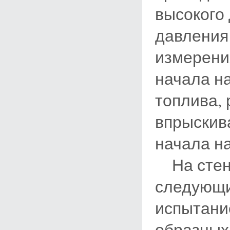
высокого 
давления
измерени
начала н
топлива,
впрыскив
начала на
На стенд
следующи
испытание
образных