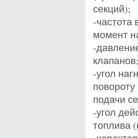
секций);
-частота
момент н
-давлени
клапанов
-угол наг
повороту
подачи с
-угол де
топлива (