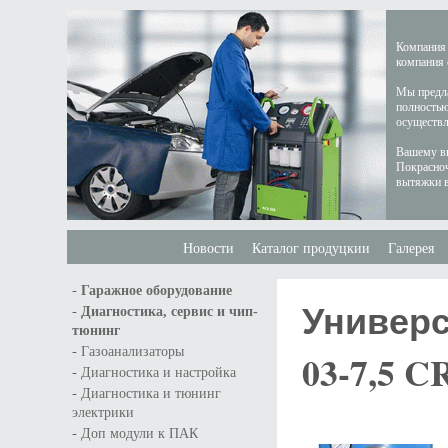
Компания 
компания 
Мы предла
полностью
осуществл
Вашему вн
Покрасноч
вытяжки в
Новости
Каталог продуцкии
Галерея
-
Гаражное оборудование
Универс
-
Диагностика, сервис и чип-
тюнинг
-
Газоанализаторы
03-7,5 C
-
Диагностика и настройка
-
Диагностика и тюнинг
электрики
-
Доп модули к ПАК