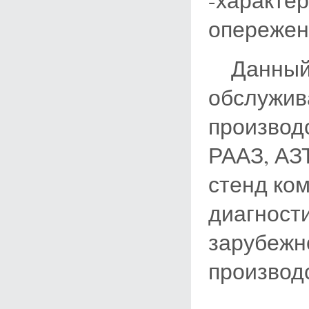
-характе
опережен
Данный 
обслужив
производ
РААЗ, АЗ
стенд ком
диагност
зарубежн
производ