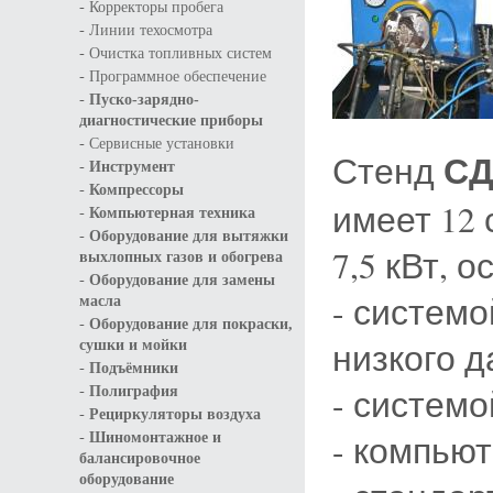
-
Корректоры пробега
-
Линии техосмотра
-
Очистка топливных систем
-
Программное обеспечение
-
Пуско-зарядно-
диагностические приборы
-
Сервисные установки
СД
Стенд
-
Инструмент
-
Компрессоры
имеет 12
-
Компьютерная техника
-
Оборудование для вытяжки
7,5 кВт, 
выхлопных газов и обогрева
-
Оборудование для замены
- системо
масла
-
Оборудование для покраски,
низкого д
сушки и мойки
-
Подъёмники
-
- систем
Полиграфия
-
Рециркуляторы воздуха
-
- компью
Шиномонтажное и
балансировочное
оборудование