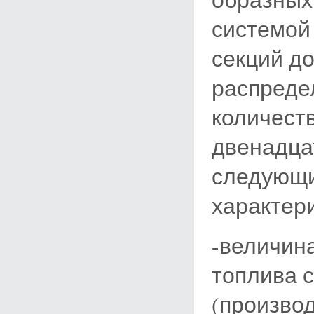
системой 
секций д
распреде
количест
двенадца
следующи
характери
-величин
топлива 
(произво