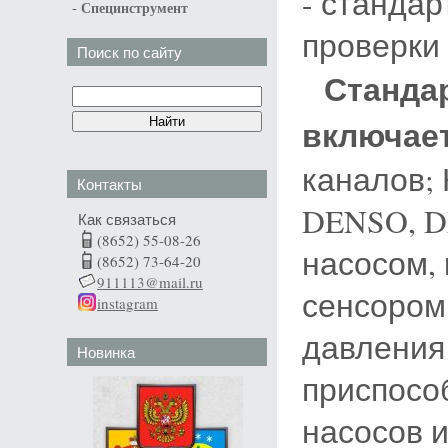
- станда
-
Специнструмент
проверки 
Поиск по сайту
Станда
включае
каналов;
Контакты
DENSO, D
Как связаться
(8652) 55-08-26
насосом,
(8652) 73-64-20
911113@mail.ru
сенсором
instagram
давления
Новинка
приспосо
насосов и