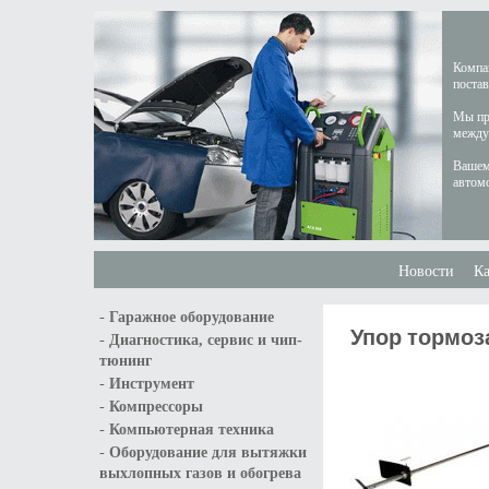
Компан
постав
Мы пре
междун
Вашем
автом
Новости
Ка
-
Гаражное оборудование
Упор тормоз
-
Диагностика, сервис и чип-
тюнинг
-
Инструмент
-
Компрессоры
-
Компьютерная техника
-
Оборудование для вытяжки
выхлопных газов и обогрева