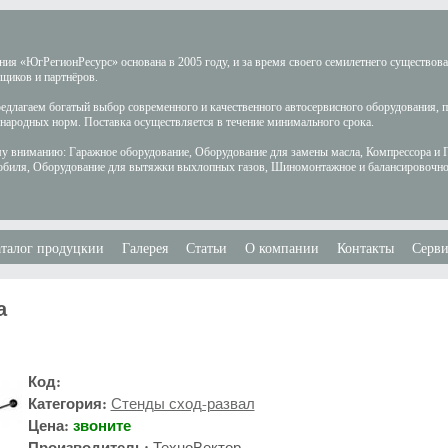
ия «ЮгРегионРесурс» основана в 2005 году, и за время своего семилетнего существов
щиков и партнёров.
длагаем богатый выбор современного и качественного автосервисного оборудования, 
ародных норм. Поставка осуществляется в течение минимального срока.
у вниманию: Гаражное оборудование, Оборудование для замены масла, Компрессора и 
обиля, Оборудование для вытяжки выхлопных газов, Шиномонтажное и балансировочно
талог продуцкии
Галерея
Статьи
О компании
Контакты
Серви
а
Код:
Категория:
Стенды сход-развал
Цена:
звоните
Производитель:
ТехноВектор