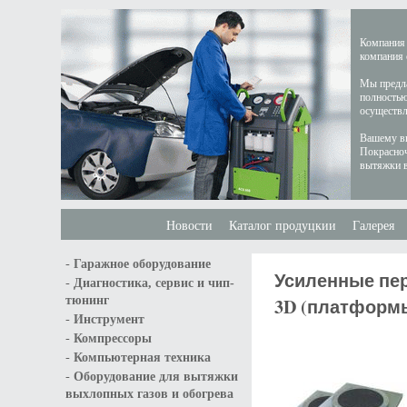
Компания 
компания 
Мы предла
полностью
осуществл
Вашему вн
Покрасноч
вытяжки в
Новости
Каталог продуцкии
Галерея
-
Гаражное оборудование
Усиленные пе
-
Диагностика, сервис и чип-
тюнинг
3D (платформы
-
Инструмент
-
Компрессоры
-
Компьютерная техника
-
Оборудование для вытяжки
выхлопных газов и обогрева