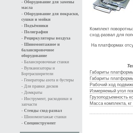
-
Оборудование для замены
масла
-
Оборудование для покраски,
сушки и мойки
-
Подъёмники
Комплект поворотны
-
Полиграфия
сход-развал для поп
-
Рециркуляторы воздуха
-
На платформах отсу
Шиномонтажное и
балансировочное
оборудование
-
Балансировочные станки
Те
-
Вулканизаторы и
Габариты платформы
Бортрасширители
Габариты платформы
-
Генераторы азота и бустеры
Рабочий ход подвижн
-
Для правки дисков
Измеряемый угол пов
-
Домкраты
Грузоподъемность ко
-
Инструмент, расходники и
Масса комплекта, кг
запчасти
-
Стенды сход-развал
-
Шиномонтажые станки
-
Специнструмент