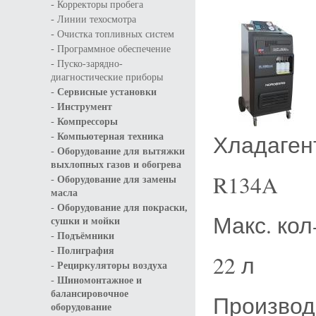
-
Корректоры пробега
-
Линии техосмотра
-
Очистка топливных систем
-
Программное обеспечение
-
Пуско-зарядно-
диагностические приборы
-
Сервисные установки
-
Инструмент
-
Компрессоры
-
Хладаген
Компьютерная техника
-
Оборудование для вытяжки
выхлопных газов и обогрева
R134A
-
Оборудование для замены
масла
-
Оборудование для покраски,
Макс. кол
сушки и мойки
-
Подъёмники
-
Полиграфия
22 л
-
Рециркуляторы воздуха
-
Шиномонтажное и
балансировочное
Производ
оборудование