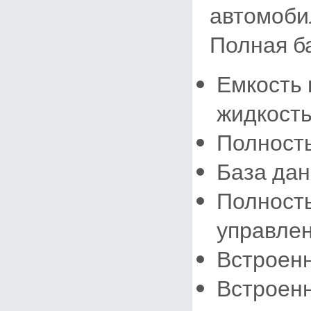
автомобил
Полная б
Емкость
жидкость
Полност
База да
Полност
управле
Встроен
Встроен