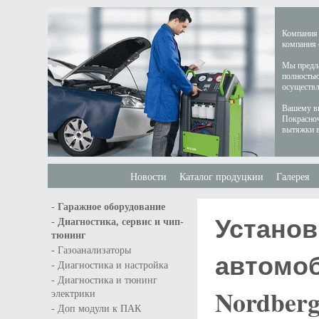
Компания 
компания 
Мы предла
полностью
осуществл
Вашему вн
Покрасноч
вытяжки в
Новости
Каталог продуцкии
Галерея
-
Гаражное оборудование
Установ
-
Диагностика, сервис и чип-
тюнинг
-
Газоанализаторы
автомо
-
Диагностика и настройка
-
Диагностика и тюнинг
Nordber
электрики
-
Доп модули к ПАК