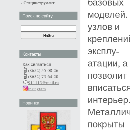
базовых
-
Специнструмент
моделей.
Поиск по сайту
узлов и
креплени
эксплу-
Контакты
атации, 
Как связаться
(8652) 55-08-26
позволит
(8652) 73-64-20
911113@mail.ru
вписатьс
instagram
интерьер
Новинка
Металлич
покрыты