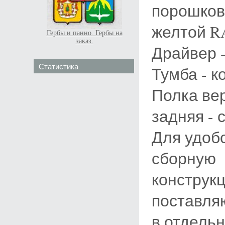
порошково
желтой RA
Гербы и панно. Гербы на
заказ.
Драйвер -
Статистика
Тумба - к
Полка вер
задняя - 
Для удоб
сборную
конструкц
поставля
в отдельн