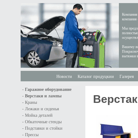
Компания 
компания 
Мы предла
полностью
осуществл
Вашему вн
Покрасноч
вытяжки в
Новости
Каталог продуцкии
Галерея
-
Гаражное оборудование
Верстак
-
Верстаки и лампы
-
Краны
-
Лежаки и сиденья
-
Мойка деталей
-
Обкаточные стенды
-
Подставки и стойки
-
Прессы