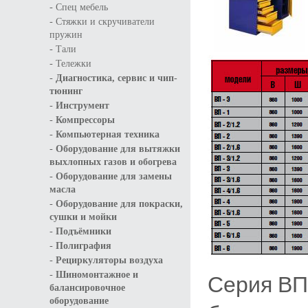
-
Спец мебель
-
Стяжки и скручиватели
пружин
-
Тали
-
Тележки
-
Диагностика, сервис и чип-
тюнинг
-
Инструмент
-
Компрессоры
-
Компьютерная техника
-
Оборудование для вытяжки
выхлопных газов и обогрева
-
Оборудование для замены
масла
-
Оборудование для покраски,
сушки и мойки
-
Подъёмники
-
Полиграфия
-
Рециркуляторы воздуха
-
Шиномонтажное и
Серия ВП
балансировочное
оборудование