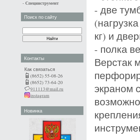
-
Специнструмент
- две ту
Поиск по сайту
(нагрузка
кг) и две
- полка ве
Контакты
Верстак 
Как связаться
перфори
(8652) 55-08-26
(8652) 73-64-20
экраном 
911113@mail.ru
instagram
возможно
Новинка
креплени
инструме