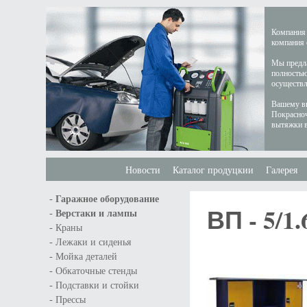
Компания 
компания 
Мы предла
полностью
осуществл
Вашему вн
Покрасноч
вытяжки в
Новости
Каталог продуцкии
Галерея
-
Гаражное оборудование
ВП - 5/1.
-
Верстаки и лампы
-
Краны
-
Лежаки и сиденья
-
Мойка деталей
-
Обкаточные стенды
-
Подставки и стойки
-
Прессы