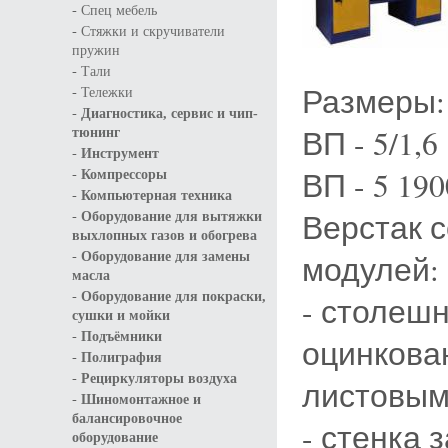
-
Спец мебель
-
Стяжки и скручиватели
пружин
-
Тали
Размеры:
-
Тележки
-
Диагностика, сервис и чип-
ВП - 5/1,
тюнинг
-
Инструмент
-
ВП - 5 19
Компрессоры
-
Компьютерная техника
-
Верстак с
Оборудование для вытяжки
выхлопных газов и обогрева
-
модулей:
Оборудование для замены
масла
-
Оборудование для покраски,
- столеш
сушки и мойки
-
Подъёмники
оцинков
-
Полиграфия
-
Рециркуляторы воздуха
листовым 
-
Шиномонтажное и
балансировочное
- стенка 
оборудование