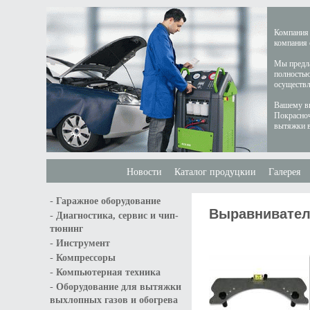
Компания 
компания 
Мы предла
полностью
осуществл
Вашему вн
Покрасноч
вытяжки в
Новости
Каталог продуцкии
Галерея
-
Гаражное оборудование
Выравнивател
-
Диагностика, сервис и чип-
тюнинг
-
Инструмент
-
Компрессоры
-
Компьютерная техника
-
Оборудование для вытяжки
выхлопных газов и обогрева