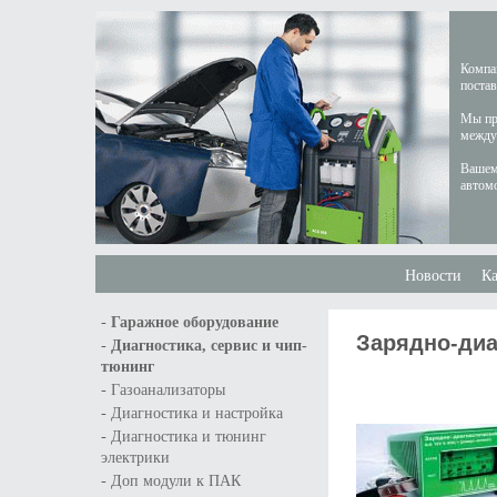
Компан
постав
Мы пре
междун
Вашем
автом
Новости
Ка
-
Гаражное оборудование
Зарядно-диа
-
Диагностика, сервис и чип-
тюнинг
-
Газоанализаторы
-
Диагностика и настройка
-
Диагностика и тюнинг
электрики
-
Доп модули к ПАК