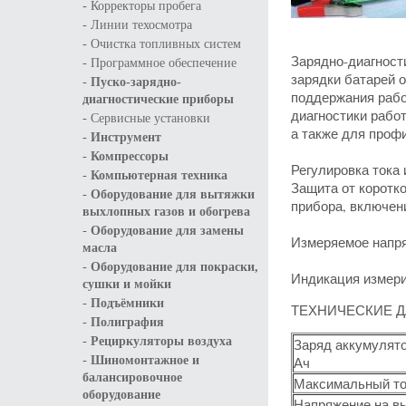
-
Корректоры пробега
-
Линии техосмотра
-
Очистка топливных систем
Зарядно-диагност
-
Программное обеспечение
зарядки батарей 
-
Пуско-зарядно-
поддержания рабо
диагностические приборы
диагностики работ
-
Сервисные установки
а также для проф
-
Инструмент
-
Компрессоры
Регулировка тока 
-
Компьютерная техника
Защита от коротк
-
Оборудование для вытяжки
прибора, включени
выхлопных газов и обогрева
-
Оборудование для замены
Измеряемое напря
масла
-
Оборудование для покраски,
Индикация измери
сушки и мойки
-
Подъёмники
ТЕХНИЧЕСКИЕ Д
-
Полиграфия
-
Рециркуляторы воздуха
Заряд аккумулят
-
Шиномонтажное и
Ач
балансировочное
Максимальный ток
оборудование
Напряжение на в