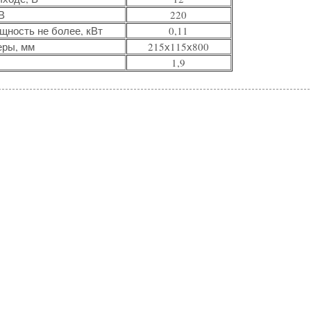
В
220
ность не более, кВт
0,11
еры, мм
215х115х800
1,9