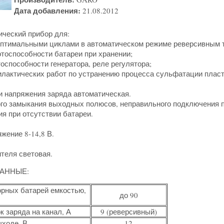
Дата добавления:
21.08.2012
ический прибор для:
оптимальными циклами в автоматическом режиме реверсивным 
тоспособности батареи при хранении;
оспособности генератора, реле регулятора;
илактических работ по устранению процесса сульфатации пласт
и напряжения заряда автоматическая.
ого замыкания выходных полюсов, неправильного подключения п
я при отсутствии батареи.
жение 8-14,8 В.
теля световая.
АННЫЕ:
орных батарей емкостью,
до 90
 заряда на канал, А
9 (реверсивный)
ыходе, В
12