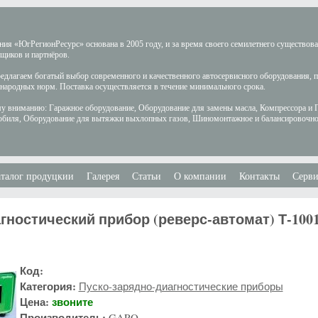
ия «ЮгРегионРесурс» основана в 2005 году, и за время своего семилетнего существов
щиков и партнёров.
длагаем богатый выбор современного и качественного автосервисного оборудования, 
ародных норм. Поставка осуществляется в течение минимального срока.
у вниманию: Гаражное оборудование, Оборудование для замены масла, Компрессора и 
обиля, Оборудование для вытяжки выхлопных газов, Шиномонтажное и балансировочно
талог продуцкии
Галерея
Статьи
О компании
Контакты
Серви
гностический прибор (реверс-автомат) Т-100
Код:
Категория:
Пуско-зарядно-диагностические приборы
Цена:
звоните
Производитель:
GARO