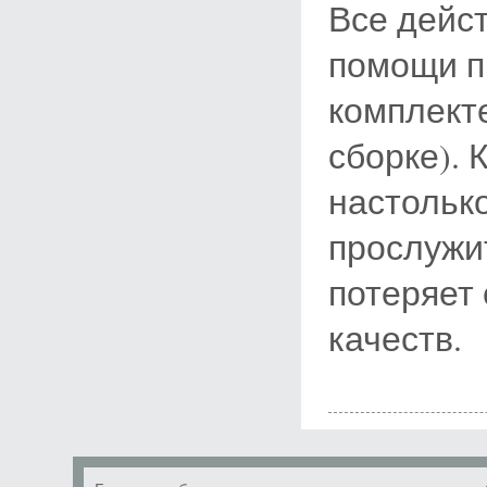
Все дейс
помощи пр
комплекте
сборке). 
настолько
прослужит
потеряет
качеств.