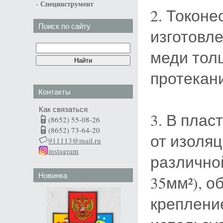
-
Специнструмент
2. Токоне
Поиск по сайту
изготовл
меди тол
протекани
Контакты
Как связаться
3. В пла
(8652) 55-08-26
(8652) 73-64-20
от изоля
911113@mail.ru
instagram
различно
Новинка
35мм²), 
креплени