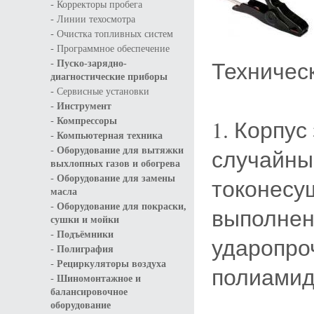
-
Корректоры пробега
-
Линии техосмотра
-
Очистка топливных систем
-
Программное обеспечение
-
Техничес
Пуско-зарядно-
диагностические приборы
-
Сервисные установки
-
Инструмент
-
1. Корпус
Компрессоры
-
Компьютерная техника
-
случайный
Оборудование для вытяжки
выхлопных газов и обогрева
-
Оборудование для замены
токонесу
масла
-
Оборудование для покраски,
выполнен 
сушки и мойки
-
Подъёмники
ударопро
-
Полиграфия
-
Рециркуляторы воздуха
полиамид
-
Шиномонтажное и
балансировочное
оборудование