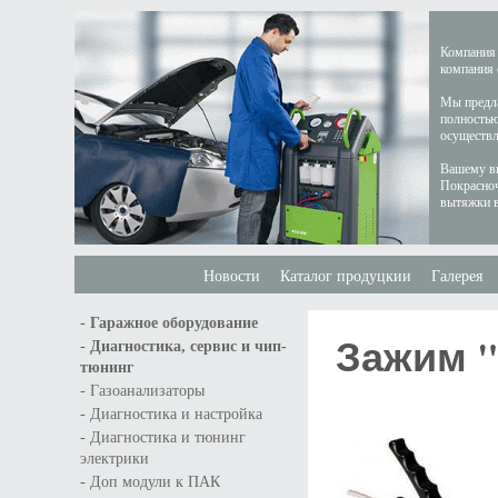
Компания 
компания 
Мы предла
полностью
осуществл
Вашему вн
Покрасноч
вытяжки в
Новости
Каталог продуцкии
Галерея
-
Гаражное оборудование
Зажим 
-
Диагностика, сервис и чип-
тюнинг
-
Газоанализаторы
-
Диагностика и настройка
-
Диагностика и тюнинг
электрики
-
Доп модули к ПАК