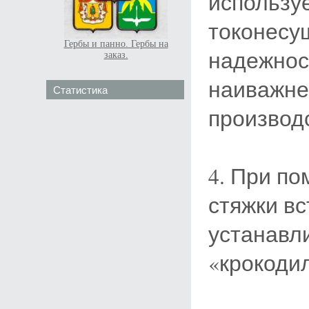
использу
токонесущ
Гербы и панно. Гербы на
надежнос
заказ.
наиважн
Статистика
производ
4. При п
стяжки вс
устанавл
«крокоди