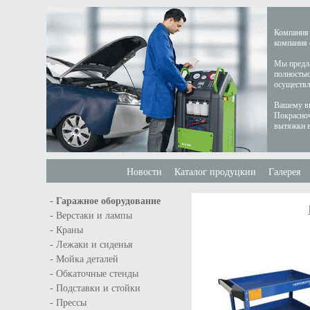
Компания 
компания 
Мы предла
полностью
осуществл
Вашему вн
Покрасноч
вытяжки в
Новости
Каталог продуцкии
Галерея
-
Гаражное оборудование
-
Верстаки и лампы
-
Краны
-
Лежаки и сиденья
-
Мойка деталей
-
Обкаточные стенды
-
Подставки и стойки
-
Прессы