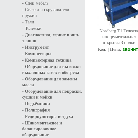
-
Спец мебель
-
Стяжки и скручиватели
пружин
-
Тали
-
Тележки
Nordberg T1 Тележк
-
Диагностика, сервис и чип-
инструментальная
тюнинг
открытая 3 полки
-
Инструмент
звонит
Код: | Цена:
-
Компрессоры
-
Компьютерная техника
-
Оборудование для вытяжки
выхлопных газов и обогрева
-
Оборудование для замены
масла
-
Оборудование для покраски,
сушки и мойки
-
Подъёмники
-
Полиграфия
-
Рециркуляторы воздуха
-
Шиномонтажное и
балансировочное
оборудование