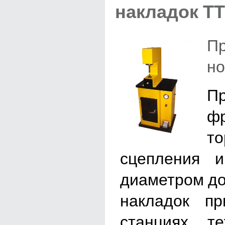
накладок ТТ
Пр
но
П
ф
т
сцепления и
диаметром до
накладок п
станциях те