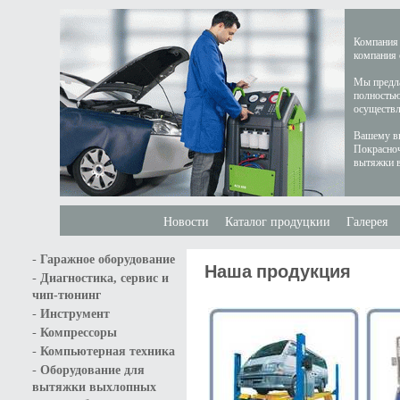
Компания 
компания 
Мы предла
полностью
осуществл
Вашему вн
Покрасноч
вытяжки в
Новости
Каталог продуцкии
Галерея
-
Гаражное оборудование
Наша продукция
-
Диагностика, сервис и
чип-тюнинг
-
Инструмент
-
Компрессоры
-
Компьютерная техника
-
Оборудование для
вытяжки выхлопных