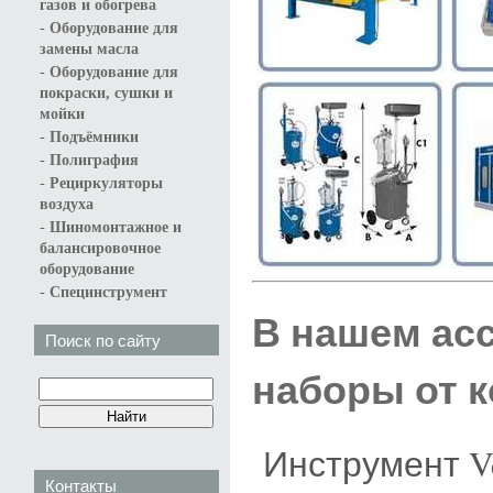
газов и обогрева
-
Оборудование для
замены масла
-
Оборудование для
покраски, сушки и
мойки
-
Подъёмники
-
Полиграфия
-
Рециркуляторы
воздуха
-
Шиномонтажное и
балансировочное
оборудование
-
Специнструмент
В нашем ас
Поиск по сайту
наборы от 
Инструмент Ve
Контакты