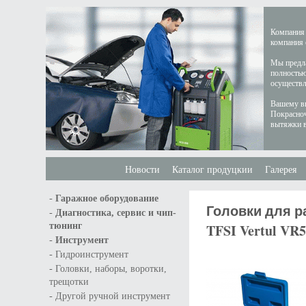
Компания 
компания 
Мы предла
полностью
осуществл
Вашему вн
Покрасноч
вытяжки в
Новости
Каталог продуцкии
Галерея
-
Гаражное оборудование
Головки для р
-
Диагностика, сервис и чип-
тюнинг
TFSI Vertul VR
-
Инструмент
-
Гидроинструмент
-
Головки, наборы, воротки,
трещотки
-
Другой ручной инструмент