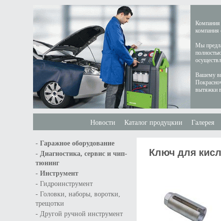
Компания 
компания 
Мы предла
полностью
осуществл
Вашему вн
Покрасноч
вытяжки в
Новости
Каталог продуцкии
Галерея
-
Гаражное оборудование
Ключ для кисл
-
Диагностика, сервис и чип-
тюнинг
-
Инструмент
-
Гидроинструмент
-
Головки, наборы, воротки,
трещотки
-
Другой ручной инструмент