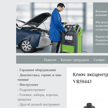
Компания 
компания 
Мы предла
полностью
осуществл
Вашему вн
Покрасноч
вытяжки в
Новости
Каталог продуцкии
Галерея
-
Гаражное оборудование
Ключ эксцентр
-
Диагностика, сервис и чип-
тюнинг
VR50443
-
Инструмент
-
Гидроинструмент
-
Головки, наборы, воротки,
трещотки
-
Другой ручной инструмент