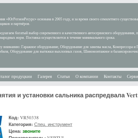
ия «ЮгРегионРесурс» основана в 2005 году, и за время своего семилетнего существов
щиков и партнёров.
длагаем богатый выбор современного и качественного автосервисного оборудования, 
ародных норм. Поставка осуществляется в течение минимального срока.
у вниманию: Гаражное оборудование, Оборудование для замены масла, Компрессора и 
обиля, Оборудование для вытяжки выхлопных газов, Шиномонтажное и балансировочно
талог продуцкии
Галерея
Статьи
О компании
Контакты
Серви
ятия и установки сальника распредвала Vert
Код:
VR50338
Категория:
Спец. инструмент
Цена:
звоните
Производитель:
VERTUL