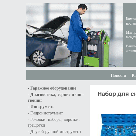
Компан
постав
Мы пре
междун
Вашем
автом
Новости
Ка
-
Гаражное оборудование
Набор для сн
-
Диагностика, сервис и чип-
тюнинг
-
Инструмент
-
Гидроинструмент
-
Головки, наборы, воротки,
трещотки
-
Другой ручной инструмент