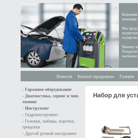
Компания 
компания 
Мы предла
полностью
осуществл
Вашему вн
Покрасноч
вытяжки в
Новости
Каталог продуцкии
Галерея
-
Гаражное оборудование
Набор для уста
-
Диагностика, сервис и чип-
тюнинг
-
Инструмент
-
Гидроинструмент
-
Головки, наборы, воротки,
трещотки
-
Другой ручной инструмент