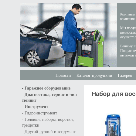
Компания 
компания 
Мы предла
полностью
осуществл
Вашему вн
Покрасноч
вытяжки в
Новости
Каталог продуцкии
Галерея
-
Гаражное оборудование
Набор для вос
-
Диагностика, сервис и чип-
тюнинг
-
Инструмент
-
Гидроинструмент
-
Головки, наборы, воротки,
трещотки
-
Другой ручной инструмент