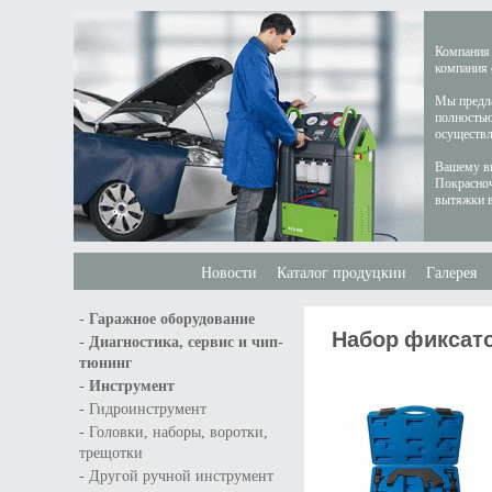
Компания 
компания 
Мы предла
полностью
осуществл
Вашему вн
Покрасноч
вытяжки в
Новости
Каталог продуцкии
Галерея
-
Гаражное оборудование
Набор фиксато
-
Диагностика, сервис и чип-
тюнинг
-
Инструмент
-
Гидроинструмент
-
Головки, наборы, воротки,
трещотки
-
Другой ручной инструмент