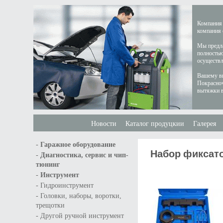
Компания 
компания 
Мы предла
полностью
осуществл
Вашему вн
Покрасноч
вытяжки в
Новости
Каталог продуцкии
Галерея
-
Гаражное оборудование
Набор фиксатор
-
Диагностика, сервис и чип-
тюнинг
-
Инструмент
-
Гидроинструмент
-
Головки, наборы, воротки,
трещотки
-
Другой ручной инструмент