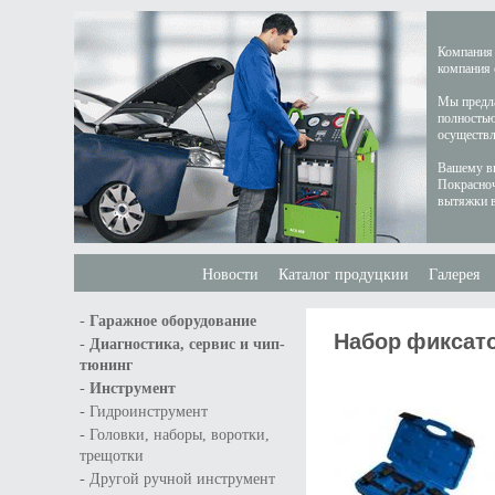
Компания 
компания 
Мы предла
полностью
осуществл
Вашему вн
Покрасноч
вытяжки в
Новости
Каталог продуцкии
Галерея
-
Гаражное оборудование
Набор фиксатор
-
Диагностика, сервис и чип-
тюнинг
-
Инструмент
-
Гидроинструмент
-
Головки, наборы, воротки,
трещотки
-
Другой ручной инструмент