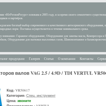
ия «ЮгРегионРесурс» основана в 2005 году, и за время своего семилетнего существов
щиков и партнёров.
длагаем богатый выбор современного и качественного автосервисного оборудования, 
ародных норм. Поставка осуществляется в течение минимального срока.
у вниманию: Гаражное оборудование, Оборудование для замены масла, Компрессора и 
обиля, Оборудование для вытяжки выхлопных газов, Шиномонтажное и балансировочно
талог продуцкии
Галерея
Статьи
О компании
Контакты
Серви
оров валов VAG 2.5 / 4.9D / TDI VERTUL VR50
Код:
VR50617
Категория:
Спец. инструмент
Цена:
звоните
Производитель:
VERTUL