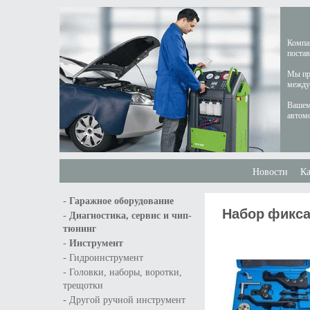
Компан
постав
Мы пре
междун
Вашем
автом
Новости
Ка
-
Гаражное оборудование
Набор фиксат
-
Диагностика, сервис и чип-
тюнинг
-
Инструмент
-
Гидроинструмент
-
Головки, наборы, воротки,
трещотки
-
Другой ручной инструмент