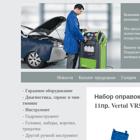
Компания 
компания 
Мы предла
полностью
осуществл
Вашему вн
Покрасноч
вытяжки в
Новости
Каталог продуцкии
Галерея
-
Гаражное оборудование
Набор оправок
-
Диагностика, сервис и чип-
тюнинг
11пр. Vertul VR
-
Инструмент
-
Гидроинструмент
-
Головки, наборы, воротки,
трещотки
-
Другой ручной инструмент